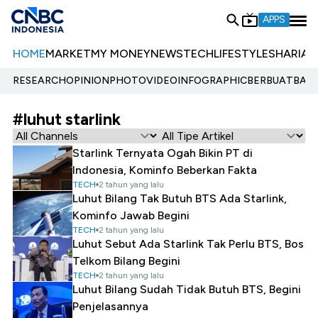
APPS
HOME
MARKET
MY MONEY
NEWS
TECH
LIFESTYLE
SHARIA
E
RESEARCH
OPINION
PHOTO
VIDEO
INFOGRAPHIC
BERBUATBAIK.
#luhut starlink
Starlink Ternyata Ogah Bikin PT di
Indonesia, Kominfo Beberkan Fakta
TECH
2 tahun yang lalu
Luhut Bilang Tak Butuh BTS Ada Starlink,
Kominfo Jawab Begini
TECH
2 tahun yang lalu
Luhut Sebut Ada Starlink Tak Perlu BTS, Bos
Telkom Bilang Begini
TECH
2 tahun yang lalu
Luhut Bilang Sudah Tidak Butuh BTS, Begini
Penjelasannya