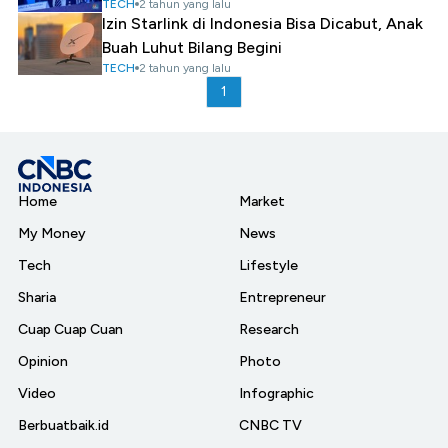
TECH
2 tahun yang lalu
Izin Starlink di Indonesia Bisa Dicabut, Anak
Buah Luhut Bilang Begini
TECH
2 tahun yang lalu
1
Home
Market
My Money
News
Tech
Lifestyle
Sharia
Entrepreneur
Cuap Cuap Cuan
Research
Opinion
Photo
Video
Infographic
Berbuatbaik.id
CNBC TV