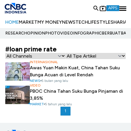
APPS
HOME
MARKET
MY MONEY
NEWS
TECH
LIFESTYLE
SHARIA
E
RESEARCH
OPINION
PHOTO
VIDEO
INFOGRAPHIC
BERBUATBAIK.
#loan prime rate
INTERNASIONAL
Awas Yuan Makin Kuat, China Tahan Suku
Bunga Acuan di Level Rendah
NEWS
5 bulan yang lalu
VIDEO
PBOC China Tahan Suku Bunga Pinjaman di
3,85%
MARKET
5 tahun yang lalu
1