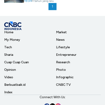
TECH
1 tahun yang lalu
1
Home
Market
My Money
News
Tech
Lifestyle
Sharia
Entrepreneur
Cuap Cuap Cuan
Research
Opinion
Photo
Video
Infographic
Berbuatbaik.id
CNBC TV
Index
Connect With Us: