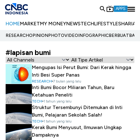
APPS
HOME
MARKET
MY MONEY
NEWS
TECH
LIFESTYLE
SHARIA
E
RESEARCH
OPINION
PHOTO
VIDEO
INFOGRAPHIC
BERBUATBAIK.
#lapisan bumi
Mengupas Isi Perut Bumi: Dari Kerak hingga
Inti Besi Super Panas
RESEARCH
7 bulan yang lalu
Inti Bumi Bocor Miliaran Tahun, Baru
Ketahuan Peneliti
TECH
1 tahun yang lalu
Struktur Tersembunyi Ditemukan di Inti
Bumi, Pelajaran Sekolah Salah!
TECH
1 tahun yang lalu
Kerak Bumi Menyusut, Ilmuwan Ungkap
Dampaknya