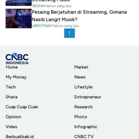
TECH
6 tahun yang lalu
Pesaing Berjatuhan di Streaming, Gimana
Nasib Langit Musik?
LIFESTYLE
7 tahun yang lalu
1
Home
Market
My Money
News
Tech
Lifestyle
Sharia
Entrepreneur
Cuap Cuap Cuan
Research
Opinion
Photo
Video
Infographic
Berbuatbaik.id
CNBC TV