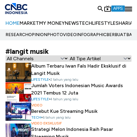
APPS
HOME
MARKET
MY MONEY
NEWS
TECH
LIFESTYLE
SHARIA
E
RESEARCH
OPINION
PHOTO
VIDEO
INFOGRAPHIC
BERBUATBAIK.
#langit musik
Album Terbaru Iwan Fals Hadir Eksklusif di
Langit Musik
LIFESTYLE
2 tahun yang lalu
Jumlah Voters Indonesian Music Awards
2021 Tembus 12 Juta
LIFESTYLE
4 tahun yang lalu
VIDEO
Berebut Kue Streaming Musik
TECH
6 tahun yang lalu
VIDEO EKSKLUSIF
Strategi Melon Indonesia Raih Pasar
Streaming Musik