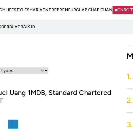
CH
LIFESTYLE
SHARIA
ENTREPRENEUR
CUAP CUAP CUAN
CNBC 
C
BERBUATBAIK.ID
M
1.
uci Uang 1MDB, Standard Chartered
2.
T
3.
1