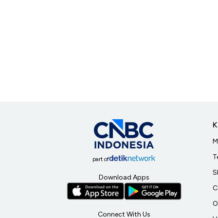
K
M
T
part of
S
Download Apps
C
O
Connect With Us