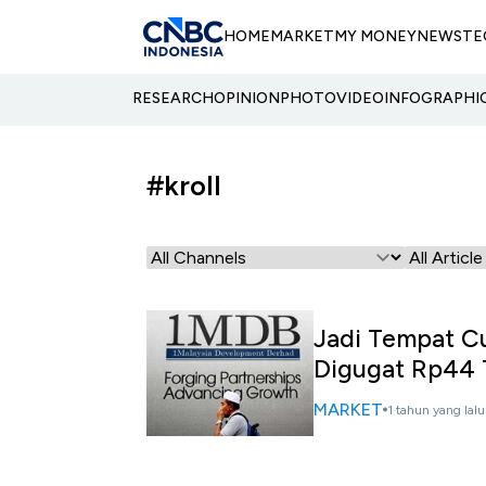
HOME
MARKET
MY MONEY
NEWS
TE
RESEARCH
OPINION
PHOTO
VIDEO
INFOGRAPHI
#kroll
Jadi Tempat C
Digugat Rp44 
MARKET
1 tahun yang lalu