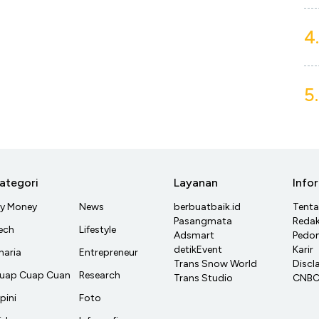
4.
5.
ategori
Layanan
Info
y Money
News
berbuatbaik.id
Tent
Pasangmata
Redak
ech
Lifestyle
Adsmart
Pedom
detikEvent
Karir
haria
Entrepreneur
Trans Snow World
Discl
uap Cuap Cuan
Research
Trans Studio
CNBC 
pini
Foto