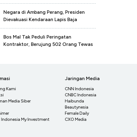
Negara di Ambang Perang, Presiden
Dievakuasi Kendaraan Lapis Baja
Bos Mal Tak Peduli Peringatan
Kontraktor, Berujung 502 Orang Tewas
rmasi
Jaringan Media
ang Kami
CNN Indonesia
si
CNBC Indonesia
an Media Siber
Haibunda
Beautynesia
aimer
Female Daily
Indonesia My Investment
CXO Media