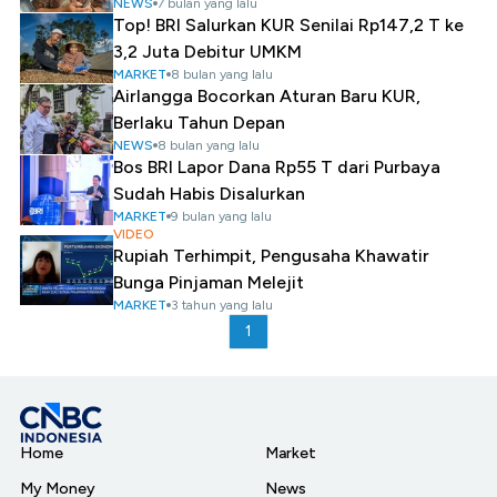
NEWS
7 bulan yang lalu
Top! BRI Salurkan KUR Senilai Rp147,2 T ke
3,2 Juta Debitur UMKM
MARKET
8 bulan yang lalu
Airlangga Bocorkan Aturan Baru KUR,
Berlaku Tahun Depan
NEWS
8 bulan yang lalu
Bos BRI Lapor Dana Rp55 T dari Purbaya
Sudah Habis Disalurkan
MARKET
9 bulan yang lalu
VIDEO
Rupiah Terhimpit, Pengusaha Khawatir
Bunga Pinjaman Melejit
MARKET
3 tahun yang lalu
1
Home
Market
My Money
News