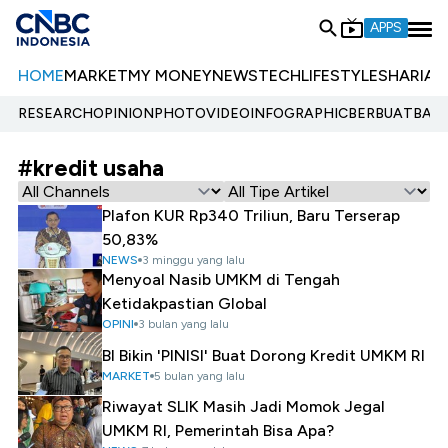
APPS
HOME
MARKET
MY MONEY
NEWS
TECH
LIFESTYLE
SHARIA
E
RESEARCH
OPINION
PHOTO
VIDEO
INFOGRAPHIC
BERBUATBAIK.
#kredit usaha
Plafon KUR Rp340 Triliun, Baru Terserap
50,83%
NEWS
3 minggu yang lalu
Menyoal Nasib UMKM di Tengah
Ketidakpastian Global
OPINI
3 bulan yang lalu
BI Bikin 'PINISI' Buat Dorong Kredit UMKM RI
MARKET
5 bulan yang lalu
Riwayat SLIK Masih Jadi Momok Jegal
UMKM RI, Pemerintah Bisa Apa?