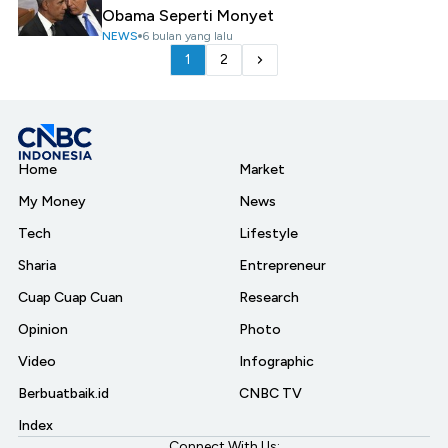
Obama Seperti Monyet
NEWS
6 bulan yang lalu
1
2
Home
Market
My Money
News
Tech
Lifestyle
Sharia
Entrepreneur
Cuap Cuap Cuan
Research
Opinion
Photo
Video
Infographic
Berbuatbaik.id
CNBC TV
Index
Connect With Us: