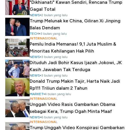
"Dikhianati" Kawan Sendiri, Rencana Trump
Gagal Total
NEWS
2 bulan yang lalu
Trump Melunak ke China, Giliran Xi Jinping
Balas Dendam
TECH
3 bulan yang lalu
INTERNASIONAL
Pemilu India Memanas! 9,1 Juta Muslim &
Minoritas Kehilangan Hak Pilih
NEWS
3 bulan yang lalu
Dituduh Jadi Bohir Kasus Ijazah Jokowi, JK
Kasih Jawaban Tak Terduga
NEWS
3 bulan yang lalu
Donald Trump Makin Tajir, Harta Naik Jadi
Rp111 Triliun dalam 2 Tahun
MARKET
4 bulan yang lalu
INTERNASIONAL
Unggah Video Rasis Gambarkan Obama
sebagai Kera, Trump Ogah Minta Maaf
NEWS
6 bulan yang lalu
INTERNASIONAL
Trump Unggah Video Konspirasi Gambarkan