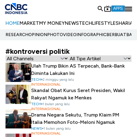
APPS
HOME
MARKET
MY MONEY
NEWS
TECH
LIFESTYLE
SHARIA
E
RESEARCH
OPINION
PHOTO
VIDEO
INFOGRAPHIC
BERBUATBAIK.
#kontroversi politik
Ulah Trump Bikin AS Terpecah, Bank-Bank
Diminta Lakukan Ini
TECH
2 minggu yang lalu
INTERNASIONAL
Skandal Obat Kurus Seret Presiden, Wakil
Rakyat Ngamuk ke Menkes
TECH
1 bulan yang lalu
INTERNASIONAL
Drama Negara Sekutu, Trump Klaim PM
Italia Memohon Foto-Meloni Ngamuk
NEWS
1 bulan yang lalu
INTERNASIONAL