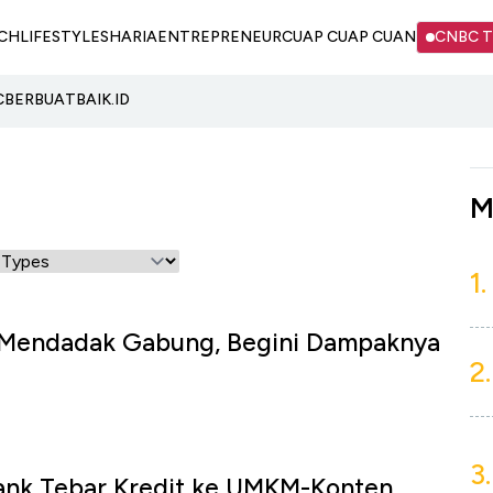
CH
LIFESTYLE
SHARIA
ENTREPRENEUR
CUAP CUAP CUAN
CNBC 
C
BERBUATBAIK.ID
M
1.
 Mendadak Gabung, Begini Dampaknya
2.
3.
Bank Tebar Kredit ke UMKM-Konten