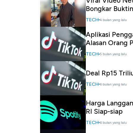
Viral Video Ne
Bongkar Bukti
TECH
4 bulan yang lalu
Aplikasi Pengg
Alasan Orang 
TECH
5 bulan yang lalu
Deal Rp15 Tril
TECH
6 bulan yang lalu
Harga Langgana
RI Siap-siap
TECH
6 bulan yang lalu