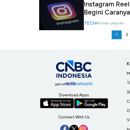
Instagram Reel
Begini Caranya
TECH
8 bulan yang lalu
1
2
K
M
T
part of
S
Download Apps
C
O
Connect With Us
V
I