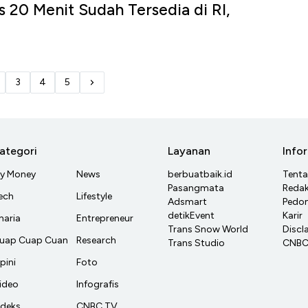
s 20 Menit Sudah Tersedia di RI,
3
4
5
ategori
Layanan
Info
y Money
News
berbuatbaik.id
Tent
Pasangmata
Redak
ech
Lifestyle
Adsmart
Pedom
detikEvent
Karir
haria
Entrepreneur
Trans Snow World
Discl
uap Cuap Cuan
Research
Trans Studio
CNBC 
pini
Foto
ideo
Infografis
ndeks
CNBC TV