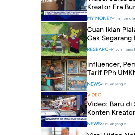
Kreator Era Bu
MY MONEY
4 hari yang la
Cuan Iklan Pia
Gak Segarang 
RESEARCH
1 bulan yang 
Influencer, Pe
Tarif PPh UMK
NEWS
2 bulan yang lalu
VIDEO
Video: Baru di
Konten Kreator
NEWS
3 bulan yang lalu