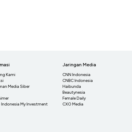
rmasi
Jaringan Media
ang Kami
CNN Indonesia
si
CNBC Indonesia
an Media Siber
Haibunda
Beautynesia
aimer
Female Daily
Indonesia My Investment
CXO Media