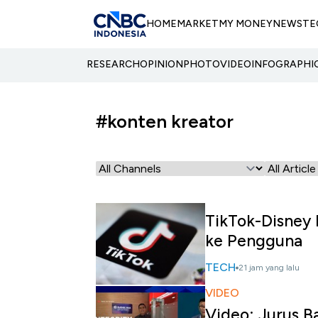
HOME
MARKET
MY MONEY
NEWS
TE
RESEARCH
OPINION
PHOTO
VIDEO
INFOGRAPHI
#konten kreator
TikTok-Disney
ke Pengguna
TECH
21 jam yang lalu
VIDEO
Video: Jurus 