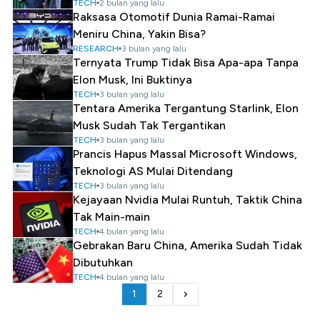
TECH
2 bulan yang lalu
Raksasa Otomotif Dunia Ramai-Ramai
Meniru China, Yakin Bisa?
RESEARCH
3 bulan yang lalu
Ternyata Trump Tidak Bisa Apa-apa Tanpa
Elon Musk, Ini Buktinya
TECH
3 bulan yang lalu
Tentara Amerika Tergantung Starlink, Elon
Musk Sudah Tak Tergantikan
TECH
3 bulan yang lalu
Prancis Hapus Massal Microsoft Windows,
Teknologi AS Mulai Ditendang
TECH
3 bulan yang lalu
Kejayaan Nvidia Mulai Runtuh, Taktik China
Tak Main-main
TECH
4 bulan yang lalu
Gebrakan Baru China, Amerika Sudah Tidak
Dibutuhkan
TECH
4 bulan yang lalu
1
2