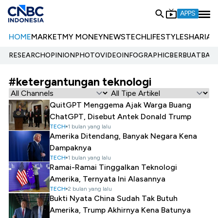
APPS
HOME
MARKET
MY MONEY
NEWS
TECH
LIFESTYLE
SHARIA
E
RESEARCH
OPINION
PHOTO
VIDEO
INFOGRAPHIC
BERBUATBAIK.
#ketergantungan teknologi
QuitGPT Menggema Ajak Warga Buang
ChatGPT, Disebut Antek Donald Trump
TECH
1 bulan yang lalu
Amerika Ditendang, Banyak Negara Kena
Dampaknya
TECH
1 bulan yang lalu
Ramai-Ramai Tinggalkan Teknologi
Amerika, Ternyata Ini Alasannya
TECH
2 bulan yang lalu
Bukti Nyata China Sudah Tak Butuh
Amerika, Trump Akhirnya Kena Batunya