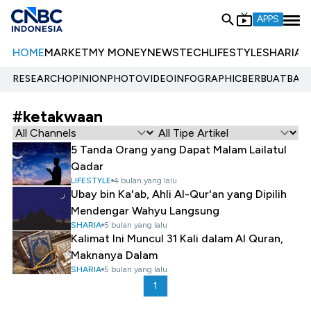
APPS
HOME
MARKET
MY MONEY
NEWS
TECH
LIFESTYLE
SHARIA
E
RESEARCH
OPINION
PHOTO
VIDEO
INFOGRAPHIC
BERBUATBAIK.
#ketakwaan
5 Tanda Orang yang Dapat Malam Lailatul
Qadar
LIFESTYLE
4 bulan yang lalu
Ubay bin Ka'ab, Ahli Al-Qur'an yang Dipilih
Mendengar Wahyu Langsung
SHARIA
5 bulan yang lalu
Kalimat Ini Muncul 31 Kali dalam Al Quran,
Maknanya Dalam
SHARIA
5 bulan yang lalu
1