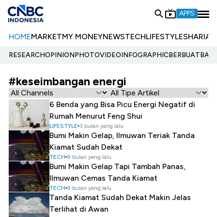
APPS
HOME
MARKET
MY MONEY
NEWS
TECH
LIFESTYLE
SHARIA
E
RESEARCH
OPINION
PHOTO
VIDEO
INFOGRAPHIC
BERBUATBAIK.
#keseimbangan energi
6 Benda yang Bisa Picu Energi Negatif di
Rumah Menurut Feng Shui
LIFESTYLE
3 bulan yang lalu
Bumi Makin Gelap, Ilmuwan Teriak Tanda
Kiamat Sudah Dekat
TECH
9 bulan yang lalu
Bumi Makin Gelap Tapi Tambah Panas,
Ilmuwan Cemas Tanda Kiamat
TECH
9 bulan yang lalu
Tanda Kiamat Sudah Dekat Makin Jelas
Terlihat di Awan