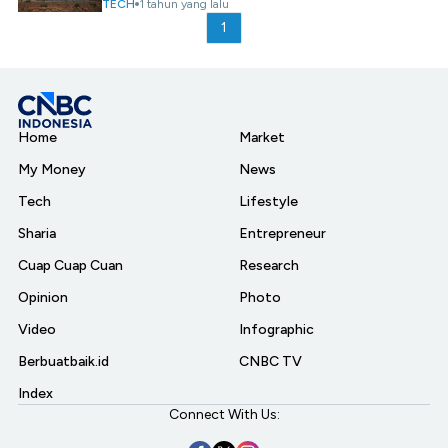
TECH
1 tahun yang lalu
1
Home
Market
My Money
News
Tech
Lifestyle
Sharia
Entrepreneur
Cuap Cuap Cuan
Research
Opinion
Photo
Video
Infographic
Berbuatbaik.id
CNBC TV
Index
Connect With Us: