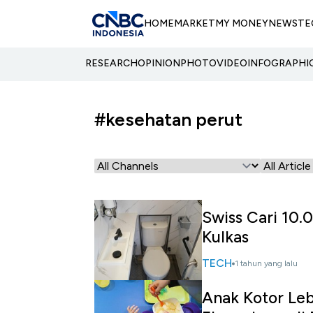
HOME
MARKET
MY MONEY
NEWS
TE
RESEARCH
OPINION
PHOTO
VIDEO
INFOGRAPHI
#kesehatan perut
Swiss Cari 10.
Kulkas
TECH
1 tahun yang lalu
Anak Kotor Lebi