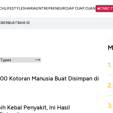
CH
LIFESTYLE
SHARIA
ENTREPRENEUR
CUAP CUAP CUAN
CNBC 
C
BERBUATBAIK.ID
M
1.
000 Kotoran Manusia Buat Disimpan di
2.
3.
h Kebal Penyakit, Ini Hasil