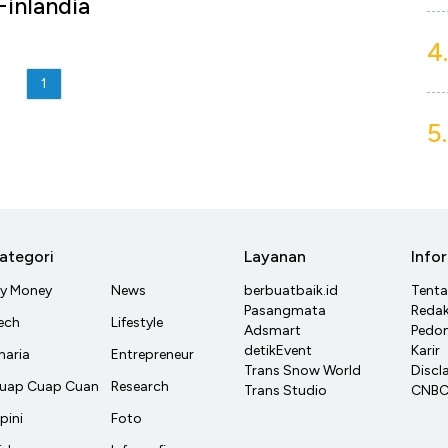
Finlandia
4.
1
5.
ategori
Layanan
Info
y Money
News
berbuatbaik.id
Tent
Pasangmata
Redak
ech
Lifestyle
Adsmart
Pedom
detikEvent
Karir
haria
Entrepreneur
Trans Snow World
Discl
uap Cuap Cuan
Research
Trans Studio
CNBC 
pini
Foto