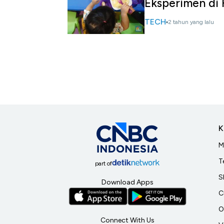
Eksperimen di 
TECH
2 tahun yang lalu
K
M
T
part of
S
Download Apps
C
O
Connect With Us