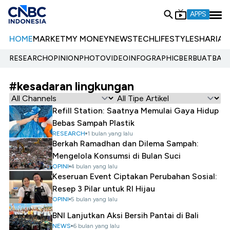
APPS
HOME
MARKET
MY MONEY
NEWS
TECH
LIFESTYLE
SHARIA
E
RESEARCH
OPINION
PHOTO
VIDEO
INFOGRAPHIC
BERBUATBAIK.
#kesadaran lingkungan
Refill Station: Saatnya Memulai Gaya Hidup
Bebas Sampah Plastik
RESEARCH
1 bulan yang lalu
Berkah Ramadhan dan Dilema Sampah:
Mengelola Konsumsi di Bulan Suci
OPINI
4 bulan yang lalu
Keseruan Event Ciptakan Perubahan Sosial:
Resep 3 Pilar untuk RI Hijau
OPINI
5 bulan yang lalu
BNI Lanjutkan Aksi Bersih Pantai di Bali
NEWS
6 bulan yang lalu