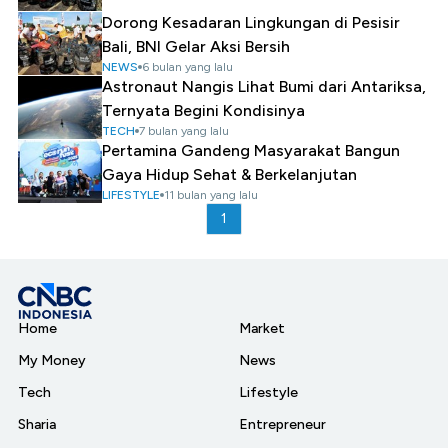
Dorong Kesadaran Lingkungan di Pesisir
Bali, BNI Gelar Aksi Bersih
NEWS
6 bulan yang lalu
Astronaut Nangis Lihat Bumi dari Antariksa,
Ternyata Begini Kondisinya
TECH
7 bulan yang lalu
Pertamina Gandeng Masyarakat Bangun
Gaya Hidup Sehat & Berkelanjutan
LIFESTYLE
11 bulan yang lalu
1
Home
Market
My Money
News
Tech
Lifestyle
Sharia
Entrepreneur