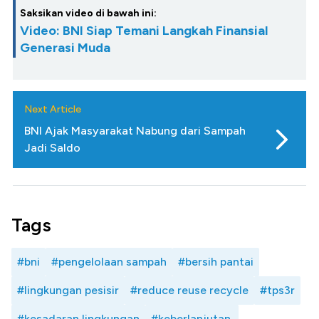
Saksikan video di bawah ini:
Video: BNI Siap Temani Langkah Finansial
Generasi Muda
Next Article
BNI Ajak Masyarakat Nabung dari Sampah
Jadi Saldo
Tags
#bni
#pengelolaan sampah
#bersih pantai
#lingkungan pesisir
#reduce reuse recycle
#tps3r
#kesadaran lingkungan
#keberlanjutan.