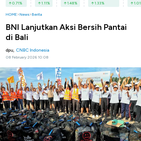
0.71
%
1.11
%
1.48
%
1.33
%
1.01
HOME
News
Berita
BNI Lanjutkan Aksi Bersih Pantai
di Bali
dpu,
CNBC Indonesia
08 February 2026 10:08