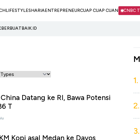
CH
LIFESTYLE
SHARIA
ENTREPRENEUR
CUAP CUAP CUAN
CNBC 
C
BERBUATBAIK.ID
M
1.
China Datang ke RI, Bawa Potensi
2.
36 T
alu
3.
M Kopi asal Medan ke Davos