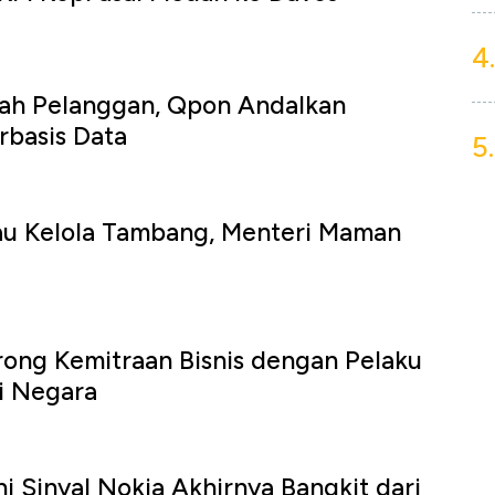
4.
ah Pelanggan, Qpon Andalkan
rbasis Data
5.
 Kelola Tambang, Menteri Maman
i
ng Kemitraan Bisnis dengan Pelaku
i Negara
ni Sinyal Nokia Akhirnya Bangkit dari