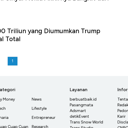
00 Triliun yang Diumumkan Trump
l Total
1
ategori
Layanan
Info
y Money
News
berbuatbaik.id
Tent
Pasangmata
Redak
ech
Lifestyle
Adsmart
Pedom
detikEvent
Karir
haria
Entrepreneur
Trans Snow World
Discl
uap Cuap Cuan
Research
Trans Studio
CNBC 