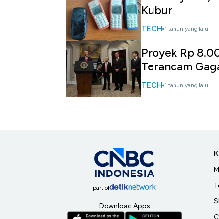
Kubur
TECH
1 tahun yang lalu
Proyek Rp 8.0
Terancam Gaga
TECH
1 tahun yang lalu
K
M
T
part of
S
Download Apps
C