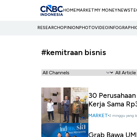
HOME
MARKET
MY MONEY
NEWS
TE
RESEARCH
OPINION
PHOTO
VIDEO
INFOGRAPHI
#kemitraan bisnis
30 Perusahaan 
Kerja Sama Rp
MARKET
2 minggu yang l
Grab Bawa UMK