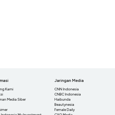
rmasi
Jaringan Media
ang Kami
CNN Indonesia
si
CNBC Indonesia
an Media Siber
Haibunda
Beautynesia
aimer
Female Daily
Indonesia My Investment
CXO Media