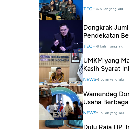
TECH
6 bulan yang lalu
Dongkrak Juml
Pendekatan Be
TECH
8 bulan yang lalu
UMKM yang Mau
Kasih Syarat In
NEWS
9 bulan yang lalu
Wamendag Doro
Usaha Berbaga
NEWS
9 bulan yang lalu
Dulu Raja HP, I