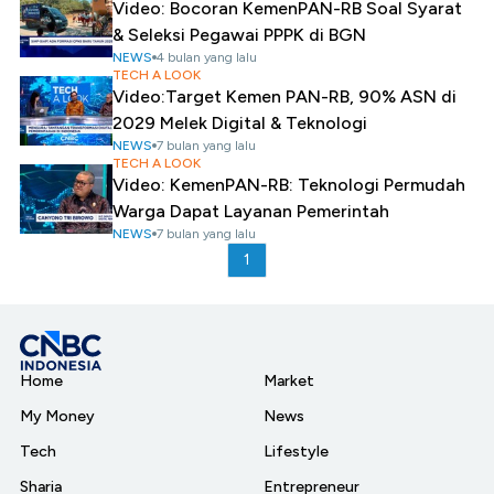
Video: Bocoran KemenPAN-RB Soal Syarat
& Seleksi Pegawai PPPK di BGN
NEWS
4 bulan yang lalu
TECH A LOOK
Video:Target Kemen PAN-RB, 90% ASN di
2029 Melek Digital & Teknologi
NEWS
7 bulan yang lalu
TECH A LOOK
Video: KemenPAN-RB: Teknologi Permudah
Warga Dapat Layanan Pemerintah
NEWS
7 bulan yang lalu
1
Home
Market
My Money
News
Tech
Lifestyle
Sharia
Entrepreneur