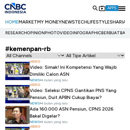
APPS
HOME
MARKET
MY MONEY
NEWS
TECH
LIFESTYLE
SHARIA
E
RESEARCH
OPINION
PHOTO
VIDEO
INFOGRAPHIC
BERBUATBAIK.
#kemenpan-rb
VIDEO
Video: Simak! Ini Kompetensi Yang Wajib
Dimiliki Calon ASN
NEWS
4 bulan yang lalu
VIDEO
Video: Seleksi CPNS Gantikan PNS Yang
Pensiun, Duit APBN Cukup Biayai?
NEWS
4 bulan yang lalu
Ada 160.000 ASN Pensiun, CPNS 2026
Bakal Digelar?
NEWS
4 bulan yang lalu
VIDEO