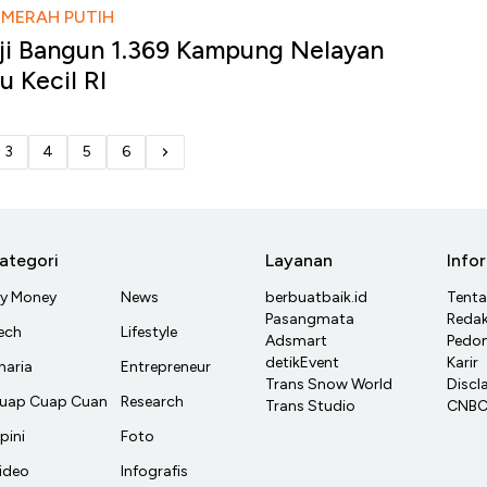
MERAH PUTIH
ji Bangun 1.369 Kampung Nelayan
u Kecil RI
3
4
5
6
ategori
Layanan
Info
y Money
News
berbuatbaik.id
Tent
Pasangmata
Redak
ech
Lifestyle
Adsmart
Pedom
detikEvent
Karir
haria
Entrepreneur
Trans Snow World
Discl
uap Cuap Cuan
Research
Trans Studio
CNBC 
pini
Foto
ideo
Infografis