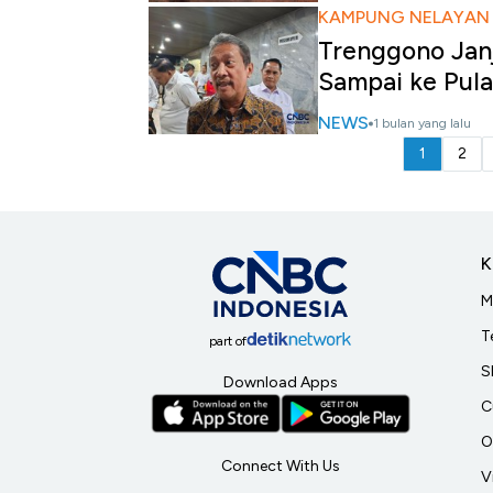
KAMPUNG NELAYAN 
Trenggono Jan
Sampai ke Pula
NEWS
1 bulan yang lalu
1
2
K
M
T
part of
S
Download Apps
C
O
Connect With Us
V