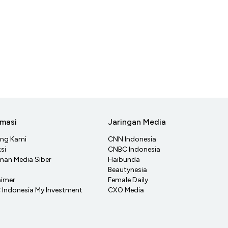
rmasi
Jaringan Media
ang Kami
CNN Indonesia
si
CNBC Indonesia
an Media Siber
Haibunda
Beautynesia
aimer
Female Daily
Indonesia My Investment
CXO Media