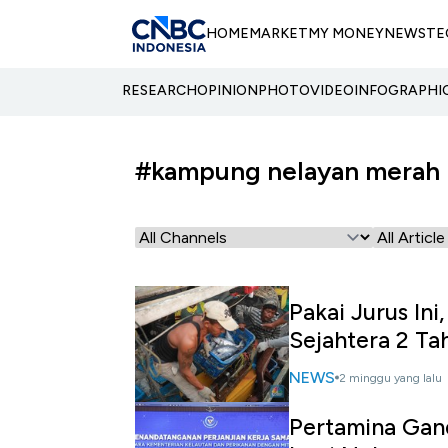
HOME
MARKET
MY MONEY
NEWS
TE
RESEARCH
OPINION
PHOTO
VIDEO
INFOGRAPHI
#kampung nelayan merah 
Pakai Jurus Ini
Sejahtera 2 Ta
NEWS
2 minggu yang lalu
Pertamina Gan