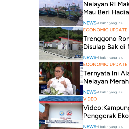
Nelayan RI Mak
Mau Beri Hadia
NEWS
1 bulan yang lalu
ECONOMIC UPDATE 
Trenggono Rom
Disulap Bak di
NEWS
1 bulan yang lalu
ECONOMIC UPDATE 
Ternyata Ini 
Nelayan Merah
NEWS
1 bulan yang lalu
VIDEO
Video:Kampung
Penggerak Ekon
NEWS
1 bulan yang lalu