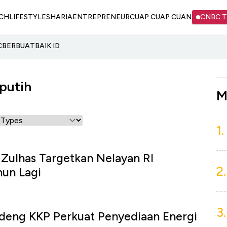
CH
LIFESTYLE
SHARIA
ENTREPRENEUR
CUAP CUAP CUAN
CNBC 
C
BERBUATBAIK.ID
putih
M
1.
, Zulhas Targetkan Nelayan RI
2.
hun Lagi
3.
deng KKP Perkuat Penyediaan Energi