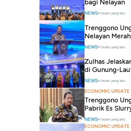
bagi Nelayan
NEWS
1 bulan yang lalu
Trenggono Ung
Nelayan Merah
NEWS
1 bulan yang lalu
Zulhas Jelaska
di Gunung-Lau
NEWS
1 bulan yang lalu
ECONOMIC UPDATE 
Trenggono Ung
Pabrik Es Slurr
NEWS
1 bulan yang lalu
ECONOMIC UPDATE 