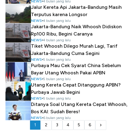
NEWS
4 bulan yang lalu
Jalur Kereta Api Jakarta-Bandung Masih
Terputus karena Longsor
NEWS
4 bulan yang lalu
Jakarta-Bandung Naik Whoosh Didiskon
Rp100 Ribu, Begini Caranya
NEWS
4 bulan yang lalu
Tiket Whoosh Dilego Murah Lagi, Tarif
Jakarta-Bandung Cuma Segini
NEWS
5 bulan yang lalu
Purbaya Mau Cek Syarat China Sebelum
Bayar Utang Whoosh Pakai APBN
NEWS
5 bulan yang lalu
Utang Kereta Cepat Ditanggung APBN?
Purbaya Jawab Begini
NEWS
5 bulan yang lalu
Ditanya Soal Utang Kereta Cepat Whoosh,
Bos KAI: Sudah Beres!
NEWS
6 bulan yang lalu
1
2
3
4
5
6