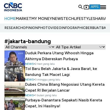
APPS
HOME
MARKET
MY MONEY
NEWS
TECH
LIFESTYLE
SHARIA
E
RESEARCH
OPINION
PHOTO
VIDEO
INFOGRAPHIC
BERBUATBAIK.
#jakarta-bandung
Duduk Perkara Utang Whoosh Hingga
Akhirnya Dibereskan Purbaya
NEWS
2 hari yang lalu
Tol Baru Belah Jakarta & Jawa Barat, ke
Bandung Tak Macet Lagi
NEWS
3 minggu yang lalu
Dubes China Bilang Negosiasi Utang Kereta
Cepat RI Berjalan Lancar
NEWS
1 bulan yang lalu
Purbaya-Danantara Sepakati Nasib Kereta
Cepat, Ini Hasilnya!