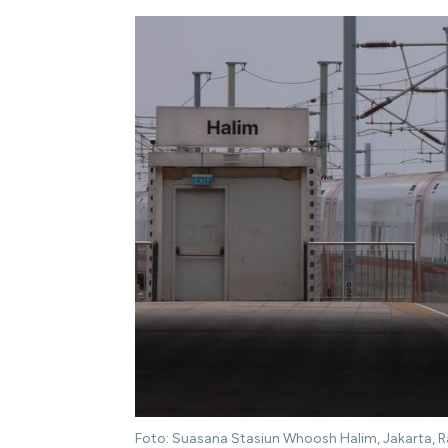
Foto: Suasana Stasiun Whoosh Halim, Jakarta, R