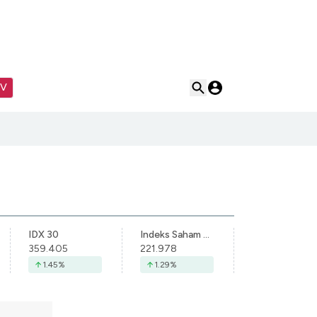
TV
IDX 30
Indeks Saham Syariah Indonesia
359.405
221.978
1.45
%
1.29
%