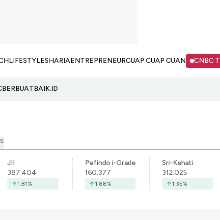
CH
LIFESTYLE
SHARIA
ENTREPRENEUR
CUAP CUAP CUAN
CNBC 
C
BERBUATBAIK.ID
S
JII
Pefindo i-Grade
Sri-Kehati
387.404
160.377
312.025
1.81
%
1.88
%
1.35
%