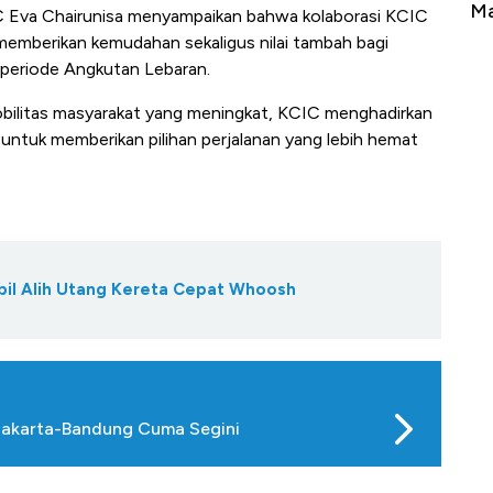
erbahaya
Mana yang Cuannya Paling Menyala?
Pe
 Eva Chairunisa menyampaikan bahwa kolaborasi KCIC
 memberikan kemudahan sekaligus nilai tambah bagi
 periode Angkutan Lebaran.
ilitas masyarakat yang meningkat, KCIC menghadirkan
n untuk memberikan pilihan perjalanan yang lebih hemat
il Alih Utang Kereta Cepat Whoosh
 Jakarta-Bandung Cuma Segini