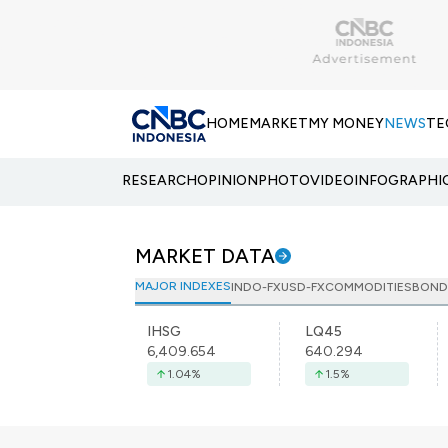
HOME
MARKET
MY MONEY
NEWS
TE
RESEARCH
OPINION
PHOTO
VIDEO
INFOGRAPHI
MARKET DATA
MAJOR INDEXES
INDO-FX
USD-FX
COMMODITIES
BOND
IHSG
LQ45
6,409.654
640.294
1.04
%
1.5
%