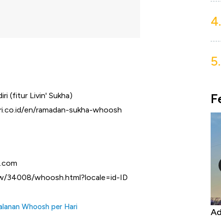
4.
5.
F
ri (fitur Livin' Sukha)
iri.co.id/en/ramadan-sukha-whoosh
p.com
ale/w/34008/whoosh.html?locale=id-ID
jalanan Whoosh per Hari
Harga
Adu Panas Kinerja Emiten Minyak RI,
10