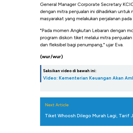
Tembaga Terbang ke Zona B
General Manager Corporate Secretary KCIC
dengan mitra penjualan ini dihadirkan untuk
masyarakat yang melakukan perjalanan pada
"Pada momen Angkutan Lebaran dengan mob
program diskon tiket melalui mitra penjuala
dan fleksibel bagi penumpang," ujar Eva.
(wur/wur)
Saksikan video di bawah ini:
Video: Kementerian Keuangan Akan Amb
Next Article
Tiket Whoosh Dilego Murah Lagi, Tarif