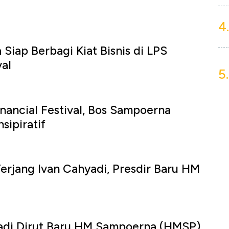
4.
Siap Berbagi Kiat Bisnis di LPS
val
5.
nancial Festival, Bos Sampoerna
sipiratif
erjang Ivan Cahyadi, Presdir Baru HM
u
adi Dirut Baru HM Sampoerna (HMSP),