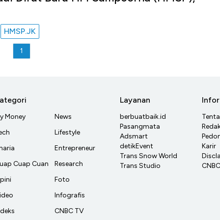
HMSP.JK
u
1
ategori
Layanan
Info
y Money
News
berbuatbaik.id
Tent
Pasangmata
Redak
ech
Lifestyle
Adsmart
Pedom
detikEvent
Karir
haria
Entrepreneur
Trans Snow World
Discl
uap Cuap Cuan
Research
Trans Studio
CNBC 
pini
Foto
ideo
Infografis
ndeks
CNBC TV