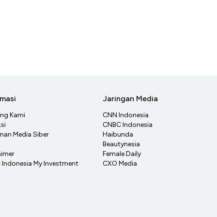
rmasi
Jaringan Media
ang Kami
CNN Indonesia
si
CNBC Indonesia
an Media Siber
Haibunda
Beautynesia
aimer
Female Daily
Indonesia My Investment
CXO Media