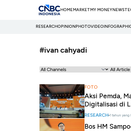
HOME
MARKET
MY MONEY
NEWS
TE
RESEARCH
OPINION
PHOTO
VIDEO
INFOGRAPHI
#ivan cahyadi
FOTO
Aksi Pemda, M
Digitalisasi di 
RESEARCH
1 tahun yang 
Bos HM Sampoe