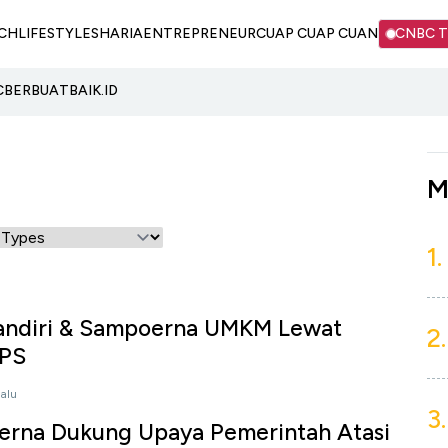
CH
LIFESTYLE
SHARIA
ENTREPRENEUR
CUAP CUAP CUAN
CNBC 
C
BERBUATBAIK.ID
M
1.
andiri & Sampoerna UMKM Lewat
2.
LPS
lalu
3.
rna Dukung Upaya Pemerintah Atasi