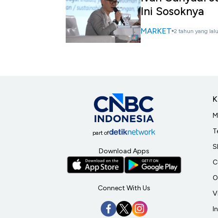
Ini Sosoknya
MARKET
2 tahun yang lal
K
M
T
part of
S
Download Apps
C
O
Connect With Us
V
I