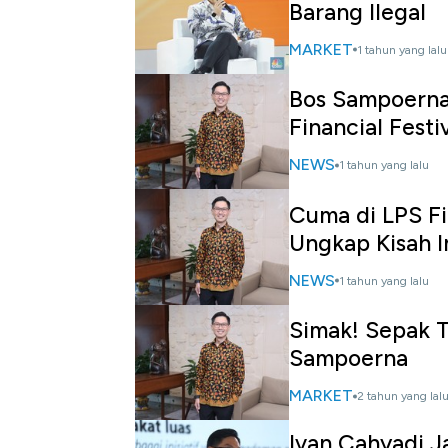
Barang Ilegal
MARKET
1 tahun yang lalu
Bos Sampoerna 
Financial Festi
NEWS
1 tahun yang lalu
Cuma di LPS Fi
Ungkap Kisah In
NEWS
1 tahun yang lalu
Simak! Sepak T
Sampoerna
MARKET
2 tahun yang lal
Ivan Cahyadi J