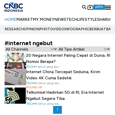
APPS
HOME
MARKET
MY MONEY
NEWS
TECH
LIFESTYLE
SHARIA
E
RESEARCH
OPINION
PHOTO
VIDEO
INFOGRAPHIC
BERBUATBAIK.
#internet ngebut
20 Negara Internet Paling Cepat di Dunia, RI
Nomor Berapa?
TECH
1 tahun yang lalu
Internet China Tercepat Sedunia, Kirim
Video 4K Cuma Sedetik
TECH
2 tahun yang lalu
ROUND UP
Telkomsel Hadirkan 5G di RI, Era Internet
Ngebut Segera Tiba
TECH
5 tahun yang lalu
1