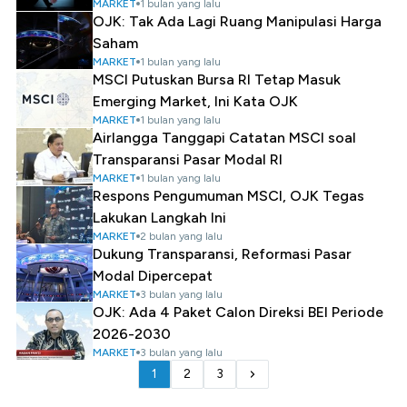
MARKET
1 bulan yang lalu
OJK: Tak Ada Lagi Ruang Manipulasi Harga
Saham
MARKET
1 bulan yang lalu
MSCI Putuskan Bursa RI Tetap Masuk
Emerging Market, Ini Kata OJK
MARKET
1 bulan yang lalu
Airlangga Tanggapi Catatan MSCI soal
Transparansi Pasar Modal RI
MARKET
1 bulan yang lalu
Respons Pengumuman MSCI, OJK Tegas
Lakukan Langkah Ini
MARKET
2 bulan yang lalu
Dukung Transparansi, Reformasi Pasar
Modal Dipercepat
MARKET
3 bulan yang lalu
OJK: Ada 4 Paket Calon Direksi BEI Periode
2026-2030
MARKET
3 bulan yang lalu
1
2
3