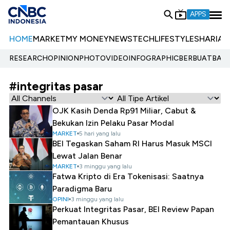
APPS
HOME
MARKET
MY MONEY
NEWS
TECH
LIFESTYLE
SHARIA
E
RESEARCH
OPINION
PHOTO
VIDEO
INFOGRAPHIC
BERBUATBAIK.
#integritas pasar
OJK Kasih Denda Rp91 Miliar, Cabut &
Bekukan Izin Pelaku Pasar Modal
MARKET
5 hari yang lalu
BEI Tegaskan Saham RI Harus Masuk MSCI
Lewat Jalan Benar
MARKET
3 minggu yang lalu
Fatwa Kripto di Era Tokenisasi: Saatnya
Paradigma Baru
OPINI
3 minggu yang lalu
Perkuat Integritas Pasar, BEI Review Papan
Pemantauan Khusus