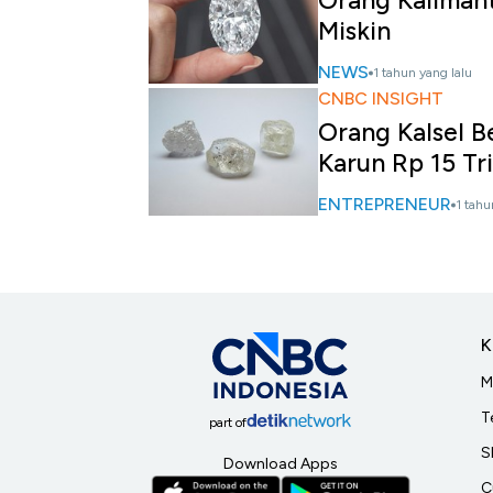
Orang Kalimant
Miskin
NEWS
1 tahun yang lalu
CNBC INSIGHT
Orang Kalsel B
Karun Rp 15 Tri
ENTREPRENEUR
1 tahu
K
M
T
part of
S
Download Apps
C