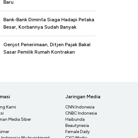
Baru
Bank-Bank Diminta Siaga Hadapi Petaka
Besar, Korbannya Sudah Banyak
Genjot Penerimaan, Ditjen Pajak Bakal
Sasar Pemilik Rumah Kontrakan
rmasi
Jaringan Media
ang Kami
CNN Indonesia
si
CNBC Indonesia
an Media Siber
Haibunda
Beautynesia
aimer
Female Daily
Indonesia My Investment
CXO Media