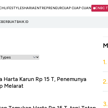
CH
LIFESTYLE
SHARIA
ENTREPRENEUR
CUAP CUAP CUAN
CNBC 
C
BERBUATBAIK.ID
M
1.
a Harta Karun Rp 15 T, Penemunya
2.
p Melarat
3.