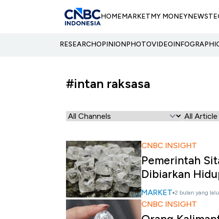
HOME
MARKET
MY MONEY
NEWS
TE
RESEARCH
OPINION
PHOTO
VIDEO
INFOGRAPHI
#intan raksasa
CNBC INSIGHT
Pemerintah Sit
Dibiarkan Hidu
MARKET
2 bulan yang lalu
CNBC INSIGHT