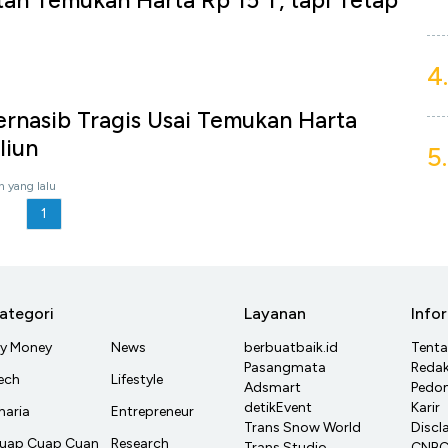
an Temukan Harta Rp 15 T, tapi Tetap
4.
ernasib Tragis Usai Temukan Harta
liun
5.
n yang lalu
1
ategori
Layanan
Info
y Money
News
berbuatbaik.id
Tent
Pasangmata
Redak
ech
Lifestyle
Adsmart
Pedom
detikEvent
Karir
haria
Entrepreneur
Trans Snow World
Discl
uap Cuap Cuan
Research
Trans Studio
CNBC 