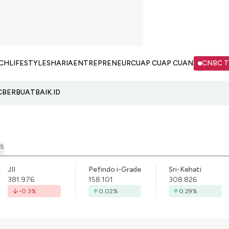
CH
LIFESTYLE
SHARIA
ENTREPRENEUR
CUAP CUAP CUAN
CNBC 
C
BERBUATBAIK.ID
S
JII
Pefindo i-Grade
Sri-Kehati
381.976
158.101
308.826
-0.3
%
0.02
%
0.29
%