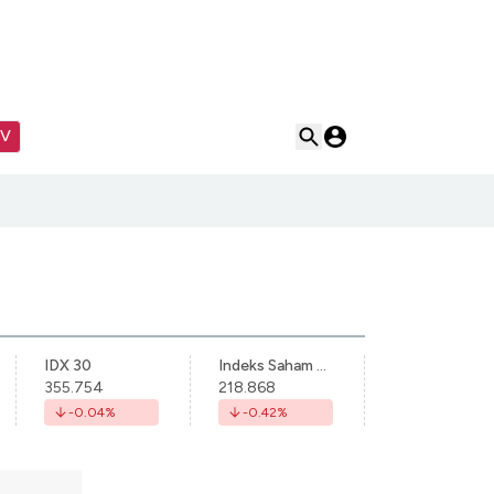
TV
IDX 30
Indeks Saham Syariah Indonesia
355.754
218.868
-0.04
%
-0.42
%