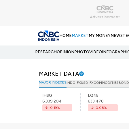
HOME
MARKET
MY MONEY
NEWS
TE
RESEARCH
OPINION
PHOTO
VIDEO
INFOGRAPHI
MARKET DATA
MAJOR INDEXES
INDO-FX
USD-FX
COMMODITIES
BOND
IHSG
LQ45
6,339.204
633.478
-0.19
%
-0.08
%