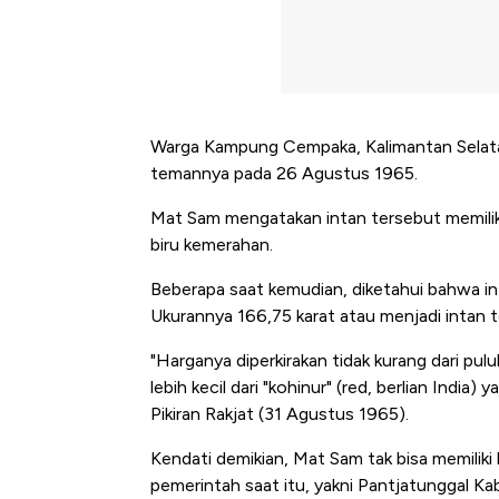
Warga Kampung Cempaka, Kalimantan Selata
temannya pada 26 Agustus 1965.
Mat Sam mengatakan intan tersebut memiliki
biru kemerahan.
Beberapa saat kemudian, diketahui bahwa int
Ukurannya 166,75 karat atau menjadi intan t
"Harganya diperkirakan tidak kurang dari pulu
lebih kecil dari "kohinur" (red, berlian India)
Pikiran Rakjat (31 Agustus 1965).
Harga Emas Mengamuk 4% 
Kendati demikian, Mat Sam tak bisa memiliki 
Jam, ke Level Tertinggi 50 Ha
pemerintah saat itu, yakni Pantjatunggal Ka