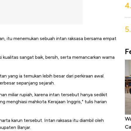
4.
5.
n, itu menemukan sebuah intan raksasa bersama empat
F
 kualitas sangat baik, bersih, serta memancarkan warna
an yang ia temukan lebih besar dari perkiraan awal.
erbesar sepanjang sejarah.
han miliar rupiah, karena intan tersebut hanya sedikit
 yang menghiasi mahkota Kerajaan Inggris," tulis harian
dalam 24
Warga AS Muak ke Demokrat-Republik,
Ta
harta karun tersebut. Intan raksasa itu diambil oleh
ri!
Calon Independen Panen Dukungan
ya
bupaten Banjar.