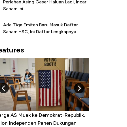
Perlahan Asing Geser Haluan Lagi, Incar
Saham Ini
Ada Tiga Emiten Baru Masuk Daftar
Saham HSC, Ini Daftar Lengkapnya
eatures
k Perlu Bom Nuklir, Iran Punya Senjata
ng Bikin Dunia Ketar-Ketir