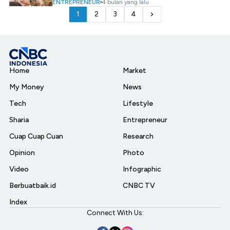
ENTREPRENEUR
4 bulan yang lalu
1
2
3
4
Home
Market
My Money
News
Tech
Lifestyle
Sharia
Entrepreneur
Cuap Cuap Cuan
Research
Opinion
Photo
Video
Infographic
Berbuatbaik.id
CNBC TV
Index
Connect With Us: