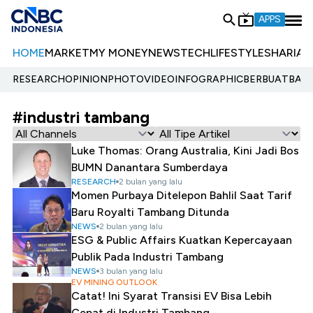
APPS
HOME
MARKET
MY MONEY
NEWS
TECH
LIFESTYLE
SHARIA
E
RESEARCH
OPINION
PHOTO
VIDEO
INFOGRAPHIC
BERBUATBAIK.
#industri tambang
Luke Thomas: Orang Australia, Kini Jadi Bos
BUMN Danantara Sumberdaya
RESEARCH
2 bulan yang lalu
Momen Purbaya Ditelepon Bahlil Saat Tarif
Baru Royalti Tambang Ditunda
NEWS
2 bulan yang lalu
ESG & Public Affairs Kuatkan Kepercayaan
Publik Pada Industri Tambang
NEWS
3 bulan yang lalu
EV MINING OUTLOOK
Catat! Ini Syarat Transisi EV Bisa Lebih
Cepat di Industri Tambang