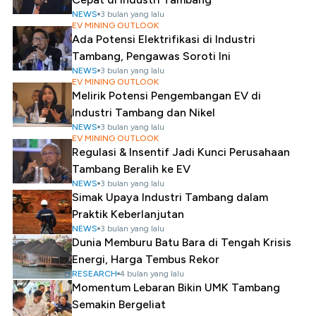
NEWS
3 bulan yang lalu
EV MINING OUTLOOK
Ada Potensi Elektrifikasi di Industri
Tambang, Pengawas Soroti Ini
NEWS
3 bulan yang lalu
EV MINING OUTLOOK
Melirik Potensi Pengembangan EV di
Industri Tambang dan Nikel
NEWS
3 bulan yang lalu
EV MINING OUTLOOK
Regulasi & Insentif Jadi Kunci Perusahaan
Tambang Beralih ke EV
NEWS
3 bulan yang lalu
Simak Upaya Industri Tambang dalam
Praktik Keberlanjutan
NEWS
3 bulan yang lalu
Dunia Memburu Batu Bara di Tengah Krisis
Energi, Harga Tembus Rekor
RESEARCH
4 bulan yang lalu
Momentum Lebaran Bikin UMK Tambang
Semakin Bergeliat