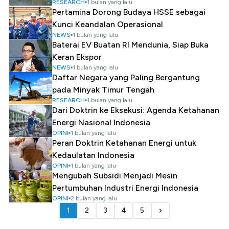
RESEARCH
1 bulan yang lalu
Pertamina Dorong Budaya HSSE sebagai
Kunci Keandalan Operasional
NEWS
1 bulan yang lalu
Baterai EV Buatan RI Mendunia, Siap Buka
Keran Ekspor
NEWS
1 bulan yang lalu
Daftar Negara yang Paling Bergantung
pada Minyak Timur Tengah
RESEARCH
1 bulan yang lalu
Dari Doktrin ke Eksekusi: Agenda Ketahanan
Energi Nasional Indonesia
OPINI
1 bulan yang lalu
Peran Doktrin Ketahanan Energi untuk
Kedaulatan Indonesia
OPINI
1 bulan yang lalu
Mengubah Subsidi Menjadi Mesin
Pertumbuhan Industri Energi Indonesia
OPINI
2 bulan yang lalu
1
2
3
4
5