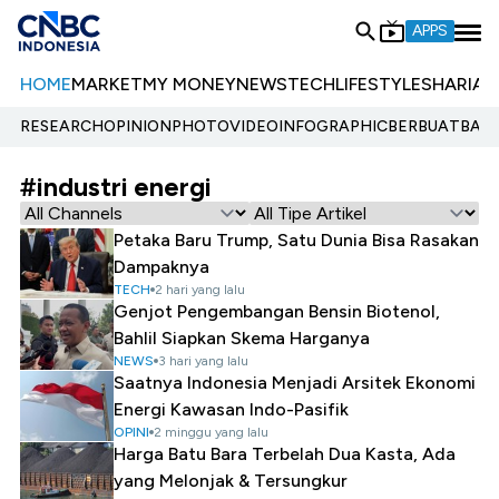
APPS
HOME
MARKET
MY MONEY
NEWS
TECH
LIFESTYLE
SHARIA
E
RESEARCH
OPINION
PHOTO
VIDEO
INFOGRAPHIC
BERBUATBAIK.
#industri energi
Petaka Baru Trump, Satu Dunia Bisa Rasakan
Dampaknya
TECH
2 hari yang lalu
Genjot Pengembangan Bensin Biotenol,
Bahlil Siapkan Skema Harganya
NEWS
3 hari yang lalu
Saatnya Indonesia Menjadi Arsitek Ekonomi
Energi Kawasan Indo-Pasifik
OPINI
2 minggu yang lalu
Harga Batu Bara Terbelah Dua Kasta, Ada
yang Melonjak & Tersungkur