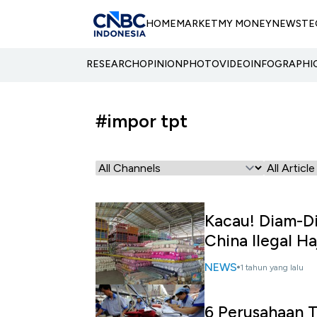
HOME
MARKET
MY MONEY
NEWS
TE
RESEARCH
OPINION
PHOTO
VIDEO
INFOGRAPHI
#impor tpt
Kacau! Diam-Di
China Ilegal Ha
NEWS
1 tahun yang lalu
6 Perusahaan T