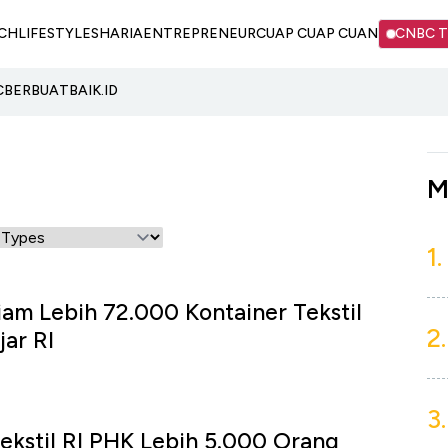
CH
LIFESTYLE
SHARIA
ENTREPRENEUR
CUAP CUAP CUAN
CNBC 
C
BERBUATBAIK.ID
M
1.
am Lebih 72.000 Kontainer Tekstil
2.
jar RI
3.
ekstil RI PHK Lebih 5.000 Orang