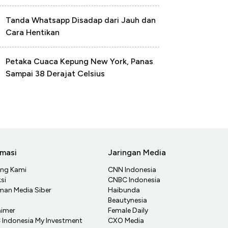
Tanda Whatsapp Disadap dari Jauh dan
Cara Hentikan
Petaka Cuaca Kepung New York, Panas
Sampai 38 Derajat Celsius
rmasi
Jaringan Media
ang Kami
CNN Indonesia
si
CNBC Indonesia
an Media Siber
Haibunda
Beautynesia
aimer
Female Daily
Indonesia My Investment
CXO Media