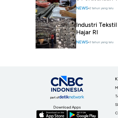
NEWS
2 tahun yang lalu
Industri Teksti
Hajar RI
NEWS
3 tahun yang lalu
K
M
T
part of
S
Download Apps
C