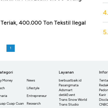
4.
l Teriak, 400.000 Ton Tekstil Ilegal
5.
1
ategori
Layanan
Info
y Money
News
berbuatbaik.id
Tent
Pasangmata
Redak
ech
Lifestyle
Adsmart
Pedom
detikEvent
Karir
haria
Entrepreneur
Trans Snow World
Discl
uap Cuap Cuan
Research
Trans Studio
CNBC 