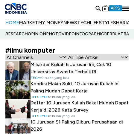
APPS
HOME
MARKET
MY MONEY
NEWS
TECH
LIFESTYLE
SHARIA
E
RESEARCH
OPINION
PHOTO
VIDEO
INFOGRAPHIC
BERBUATBAIK.
#ilmu komputer
Miliarder Kuliah 6 Jurusan Ini, Cek 10
Universitas Swasta Terbaik RI
TECH
2 bulan yang lalu
Kondisi Makin Sulit, 10 Jurusan Kuliah Ini
Paling Mudah Dapat Kerja
LIFESTYLE
2 bulan yang lalu
Daftar 10 Jurusan Kuliah Bakal Mudah Dapat
Kerja di 2026 Kata Survey
LIFESTYLE
2 bulan yang lalu
10 Jurusan S1 Paling Diburu Perusahaan di
2026