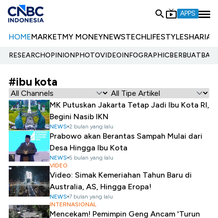
APPS
HOME
MARKET
MY MONEY
NEWS
TECH
LIFESTYLE
SHARIA
E
RESEARCH
OPINION
PHOTO
VIDEO
INFOGRAPHIC
BERBUATBAIK.
#ibu kota
MK Putuskan Jakarta Tetap Jadi Ibu Kota RI,
Begini Nasib IKN
NEWS
2 bulan yang lalu
Prabowo akan Berantas Sampah Mulai dari
Desa Hingga Ibu Kota
NEWS
5 bulan yang lalu
VIDEO
Video: Simak Kemeriahan Tahun Baru di
Australia, AS, Hingga Eropa!
NEWS
7 bulan yang lalu
INTERNASIONAL
Mencekam! Pemimpin Geng Ancam 'Turun