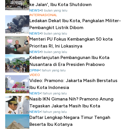
ke Jalan', Ibu Kota Shutdown
NEWS
8 bulan yang lalu
INTERNASIONAL
Ledakan Dekat Ibu Kota, Pangkalan Militer-
Pembangkit Listrik Dibom
NEWS
9 bulan yang lalu
Menteri PU Fokus Kembangkan 50 kota
Prioritas RI, Ini Lokasinya
NEWS
9 bulan yang lalu
Keberlanjutan Pembangunan Ibu Kota
Nusantara di Era Presiden Prabowo
OPINI
1 tahun yang lalu
VIDEO
Video: Pramono: Jakarta Masih Berstatus
Ibu Kota Indonesia
NEWS
1 tahun yang lalu
Nasib IKN Gimana Nih? Pramono Anung
Tegaskan Jakarta Masih Ibu Kota
NEWS
1 tahun yang lalu
Daftar Lengkap Negara Timur Tengah
Beserta Ibu Kotanya