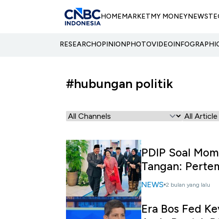
HOME
MARKET
MY MONEY
NEWS
TE
RESEARCH
OPINION
PHOTO
VIDEO
INFOGRAPHI
#hubungan politik
PDIP Soal Mo
Tangan: Perte
NEWS
2 bulan yang lalu
Era Bos Fed Ke