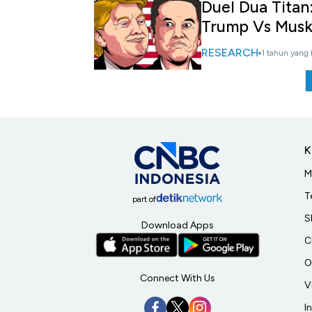
Duel Dua Titan
Trump Vs Mus
RESEARCH
1 tahun yang 
K
M
T
part of
S
Download Apps
C
O
Connect With Us
V
I