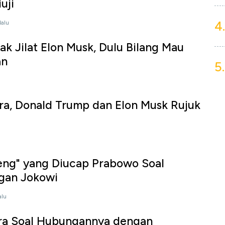
uji
4.
lalu
 Jilat Elon Musk, Dulu Bilang Mau
an
5.
a, Donald Trump dan Elon Musk Rujuk
eng" yang Diucap Prabowo Soal
gan Jokowi
alu
ra Soal Hubungannya dengan