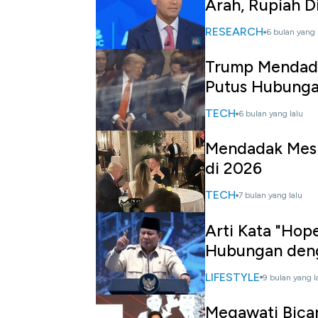
Arah, Rupiah Di
RESEARCH
6 bulan yang 
Trump Mendadak
Putus Hubung
TECH
6 bulan yang lalu
Mendadak Mesr
di 2026
TECH
7 bulan yang lalu
Arti Kata "Hop
Hubungan den
LIFESTYLE
9 bulan yang l
Megawati Bica