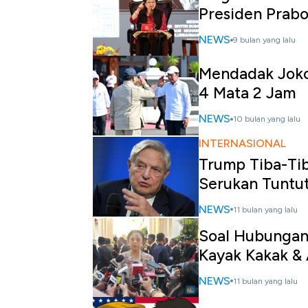
Presiden Prab
NEWS
9 bulan yang lalu
Mendadak Joko
4 Mata 2 Jam
NEWS
10 bulan yang lalu
INTERNASIONAL
Trump Tiba-Tib
Serukan Tuntu
NEWS
11 bulan yang lalu
Soal Hubungan 
Kayak Kakak & 
NEWS
11 bulan yang lalu