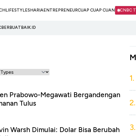
CH
LIFESTYLE
SHARIA
ENTREPRENEUR
CUAP CUAP CUAN
CNBC 
C
BERBUATBAIK.ID
M
1.
men Prabowo-Megawati Bergandengan
2.
manan Tulus
3.
vin Warsh Dimulai: Dolar Bisa Berubah