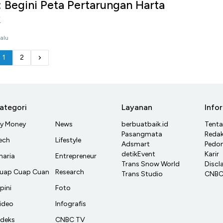
: Begini Peta Pertarungan Harta
k
lalu
1
2
ategori
Layanan
Info
y Money
News
berbuatbaik.id
Tent
Pasangmata
Redak
ech
Lifestyle
Adsmart
Pedom
detikEvent
Karir
haria
Entrepreneur
Trans Snow World
Discl
uap Cuap Cuan
Research
Trans Studio
CNBC 
pini
Foto
ideo
Infografis
ndeks
CNBC TV