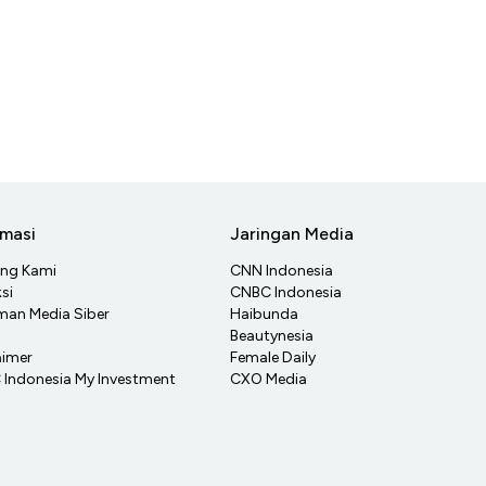
rmasi
Jaringan Media
ang Kami
CNN Indonesia
si
CNBC Indonesia
an Media Siber
Haibunda
Beautynesia
aimer
Female Daily
Indonesia My Investment
CXO Media