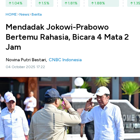
1.04
%
1.5
%
1.81
%
1.88
%
1.3
HOME
News
Berita
Mendadak Jokowi-Prabowo
Bertemu Rahasia, Bicara 4 Mata 2
Jam
Novina Putri Bestari,
CNBC Indonesia
04 October 2025 17:22