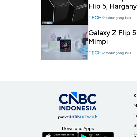
Flip 5, Hargany
TECH
2 tahun yang lalu
Galaxy Z Flip 
Mimpi
TECH
2 tahun yang lalu
K
M
T
part of
S
Download Apps
C