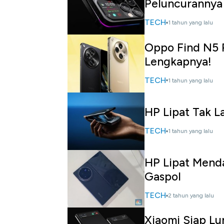
Peluncurannya
TECH
1 tahun yang lalu
Oppo Find N5 R
Lengkapnya!
TECH
1 tahun yang lalu
HP Lipat Tak L
TECH
1 tahun yang lalu
HP Lipat Mend
Gaspol
TECH
2 tahun yang lalu
Xiaomi Siap L