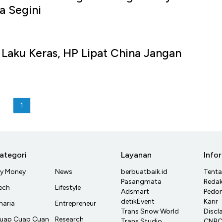
a Segini
5 Laku Keras, HP Lipat China Jangan
1
ategori
Layanan
Info
y Money
News
berbuatbaik.id
Tent
Pasangmata
Redak
ech
Lifestyle
Adsmart
Pedom
detikEvent
Karir
haria
Entrepreneur
Trans Snow World
Discl
uap Cuap Cuan
Research
Trans Studio
CNBC 