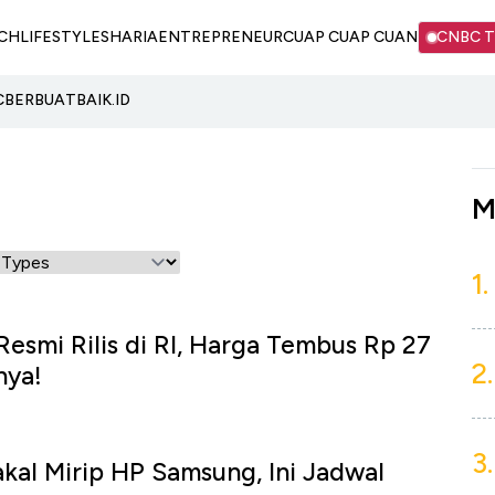
CH
LIFESTYLE
SHARIA
ENTREPRENEUR
CUAP CUAP CUAN
CNBC 
C
BERBUATBAIK.ID
M
1.
esmi Rilis di RI, Harga Tembus Rp 27
2.
nya!
3.
akal Mirip HP Samsung, Ini Jadwal