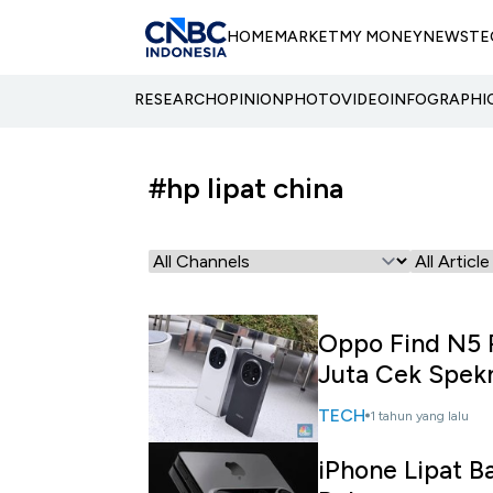
HOME
MARKET
MY MONEY
NEWS
TE
RESEARCH
OPINION
PHOTO
VIDEO
INFOGRAPHI
#hp lipat china
Oppo Find N5 R
Juta Cek Spek
TECH
1 tahun yang lalu
iPhone Lipat B