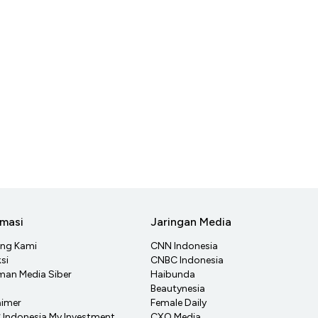
rmasi
Jaringan Media
ang Kami
CNN Indonesia
si
CNBC Indonesia
an Media Siber
Haibunda
Beautynesia
aimer
Female Daily
Indonesia My Investment
CXO Media