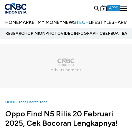
APPS
HOME
MARKET
MY MONEY
NEWS
TECH
LIFESTYLE
SHARIA
E
RESEARCH
OPINION
PHOTO
VIDEO
INFOGRAPHIC
BERBUATBAIK.
HOME
Tech
Berita Tech
Oppo Find N5 Rilis 20 Februari
2025, Cek Bocoran Lengkapnya!