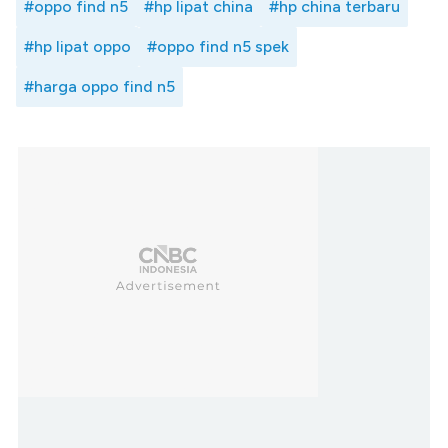
#oppo find n5
#hp lipat china
#hp china terbaru
#hp lipat oppo
#oppo find n5 spek
#harga oppo find n5