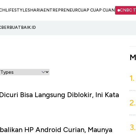
CH
LIFESTYLE
SHARIA
ENTREPRENEUR
CUAP CUAP CUAN
CNBC 
C
BERBUATBAIK.ID
M
1.
icuri Bisa Langsung Diblokir, Ini Kata
2.
3.
alikan HP Android Curian, Maunya