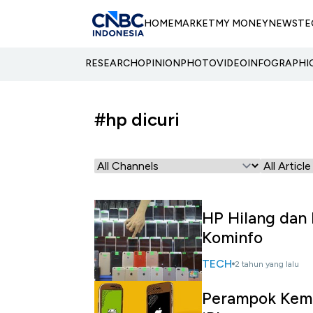
HOME
MARKET
MY MONEY
NEWS
TE
RESEARCH
OPINION
PHOTO
VIDEO
INFOGRAPHI
#hp dicuri
HP Hilang dan D
Kominfo
TECH
2 tahun yang lalu
Perampok Kemb