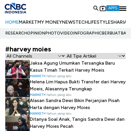
APPS
HOME
MARKET
MY MONEY
NEWS
TECH
LIFESTYLE
SHARIA
E
RESEARCH
OPINION
PHOTO
VIDEO
INFOGRAPHIC
BERBUATBAIK.
#harvey moies
Jaksa Agung Umumkan Tersangka Baru
Kasus Timah Terkait Harvey Moeis
MARKET
1 tahun yang lalu
Helena Lim Hapus Bukti Transfer dari Harvey
Moeis, Alasannya Terungkap
MARKET
1 tahun yang lalu
Alasan Sandra Dewi Bikin Perjanjian Pisah
Harta dengan Harvey Moies
MARKET
1 tahun yang lalu
Ditanya Soal Anak, Tangis Sandra Dewi dan
Harvey Moies Pecah