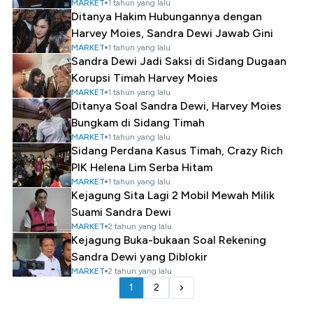
MARKET
1 tahun yang lalu
Ditanya Hakim Hubungannya dengan
Harvey Moies, Sandra Dewi Jawab Gini
MARKET
1 tahun yang lalu
Sandra Dewi Jadi Saksi di Sidang Dugaan
Korupsi Timah Harvey Moies
MARKET
1 tahun yang lalu
Ditanya Soal Sandra Dewi, Harvey Moies
Bungkam di Sidang Timah
MARKET
1 tahun yang lalu
Sidang Perdana Kasus Timah, Crazy Rich
PIK Helena Lim Serba Hitam
MARKET
1 tahun yang lalu
Kejagung Sita Lagi 2 Mobil Mewah Milik
Suami Sandra Dewi
MARKET
2 tahun yang lalu
Kejagung Buka-bukaan Soal Rekening
Sandra Dewi yang Diblokir
MARKET
2 tahun yang lalu
1
2