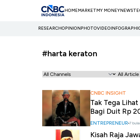
HOME
MARKET
MY MONEY
NEWS
TE
RESEARCH
OPINION
PHOTO
VIDEO
INFOGRAPHI
#harta keraton
CNBC INSIGHT
Tak Tega Lihat 
Bagi Duit Rp 2
ENTREPRENEUR
7 bula
Kisah Raja Ja