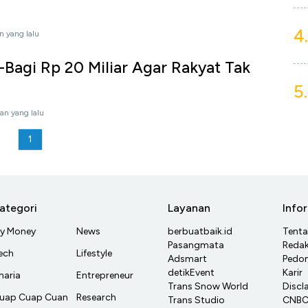
4.
n yang lalu
-Bagi Rp 20 Miliar Agar Rakyat Tak
5.
an yang lalu
1
ategori
Layanan
Info
y Money
News
berbuatbaik.id
Tent
Pasangmata
Redak
ech
Lifestyle
Adsmart
Pedom
detikEvent
Karir
haria
Entrepreneur
Trans Snow World
Discl
uap Cuap Cuan
Research
Trans Studio
CNBC 