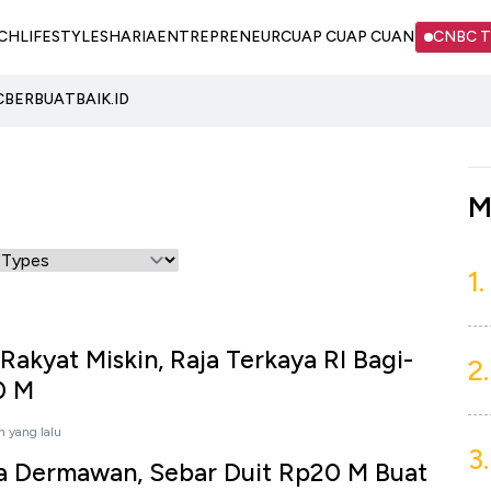
CH
LIFESTYLE
SHARIA
ENTREPRENEUR
CUAP CUAP CUAN
CNBC 
C
BERBUATBAIK.ID
M
1.
Rakyat Miskin, Raja Terkaya RI Bagi-
2.
0 M
n yang lalu
3.
wa Dermawan, Sebar Duit Rp20 M Buat