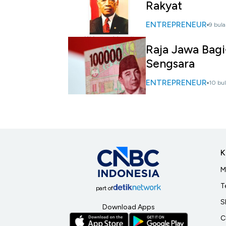
Rakyat
ENTREPRENEUR
9 bula
Raja Jawa Bagi
Sengsara
ENTREPRENEUR
10 bul
K
M
T
part of
S
Download Apps
C