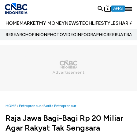
APPS
HOME
MARKET
MY MONEY
NEWS
TECH
LIFESTYLE
SHARIA
E
RESEARCH
OPINION
PHOTO
VIDEO
INFOGRAPHIC
BERBUATBAIK.
HOME
Entrepreneur
Berita Entrepreneur
Raja Jawa Bagi-Bagi Rp 20 Miliar
Agar Rakyat Tak Sengsara