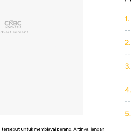
1.
2.
3.
4.
5.
tersebut untuk membiayai perang. Artinya, jangan