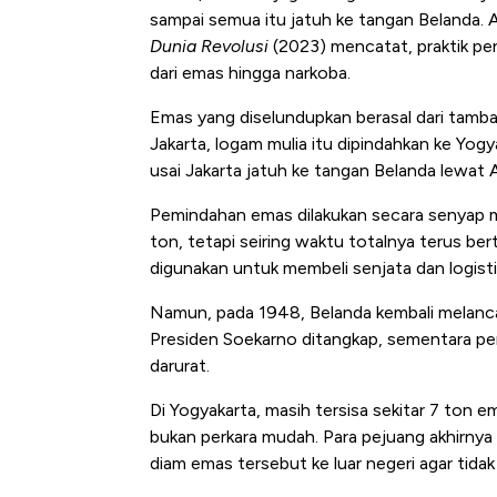
sampai semua itu jatuh ke tangan Belanda. 
Dunia Revolusi
(2023) mencatat, praktik pe
dari emas hingga narkoba.
Emas yang diselundupkan berasal dari tamban
Jakarta, logam mulia itu dipindahkan ke Yogya
usai Jakarta jatuh ke tangan Belanda lewat A
Pemindahan emas dilakukan secara senyap m
ton, tetapi seiring waktu totalnya terus be
digunakan untuk membeli senjata dan logist
5 Raja Ekonomi Indonesia: M
Ada Jawa!
Namun, pada 1948, Belanda kembali melancark
Presiden Soekarno ditangkap, sementara pe
darurat.
Di Yogyakarta, masih tersisa sekitar 7 to
bukan perkara mudah. Para pejuang akhirn
diam emas tersebut ke luar negeri agar tidak