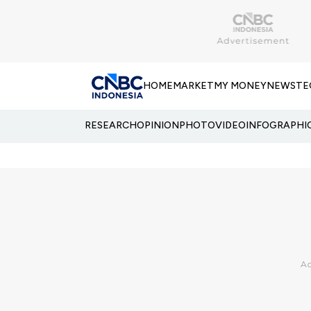
HOME
MARKET
MY MONEY
NEWS
TE
RESEARCH
OPINION
PHOTO
VIDEO
INFOGRAPHI