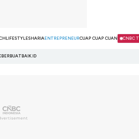
CH
LIFESTYLE
SHARIA
ENTREPRENEUR
CUAP CUAP CUAN
CNBC 
C
BERBUATBAIK.ID