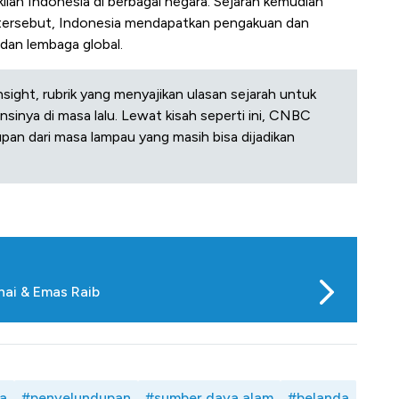
ilan Indonesia di berbagai negara. Sejarah kemudian
 tersebut, Indonesia mendapatkan pengakuan dan
 dan lembaga global.
sight, rubrik yang menyajikan ulasan sejarah untuk
nsinya di masa lalu. Lewat kisah seperti ini, CNBC
dupan dari masa lampau yang masih bisa dijadikan
ai & Emas Raib
a
#penyelundupan
#sumber daya alam
#belanda