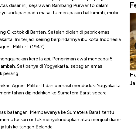
F
Atas dasar ini, sejarawan Bambang Purwanto dalam
nyelundupan pada masa itu merupakan hal lumrah, mulai
g Cikotok di Banten. Setelah diolah di pabrik emas
karta. Ini terjadi seiring berpindahnya ibu kota Indonesia
gresi Militer I (1947).
enggunakan kereta api. Pengiriman awal mencapai 5
rtambah. Setibanya di Yogyakarta, sebagian emas
ik perang.
aaf, Gak
Dolar AS Hancur di Asia: Rupiah, Won,
Ha
Yen - Ringgit Kompak Menguat
Ja
an Agresi Militer II dan berhasil menduduki Yogyakarta.
merintahan dipindahkan ke Sumatera Barat secara
n emas batangan. Membawanya ke Sumatera Barat tentu
ya memutuskan untuk menyelundupkan atau menjual diam-
 jatuh ke tangan Belanda.