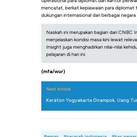
operasional para diplomat dan kantor perwak
mencatat, berkat kepiawaian para diplomat
dukungan internasional dari berbagai negara
Naskah ini merupakan bagian dari CNBC In
menjelaskan kondisi masa kini lewat releva
Insight juga menghadirkan nilai-nilai kehi
pelajaran di hari ini.
(mfa/wur)
Next Article
Keraton Yogyakarta Dirampok, Uang Tun
#emas
#sejarah indonesia
#kas negar