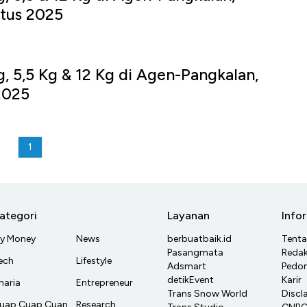
stus 2025
, 5,5 Kg & 12 Kg di Agen-Pangkalan,
2025
1
ategori
Layanan
Info
y Money
News
berbuatbaik.id
Tent
Pasangmata
Redak
ech
Lifestyle
Adsmart
Pedom
detikEvent
Karir
haria
Entrepreneur
Trans Snow World
Discl
uap Cuap Cuan
Research