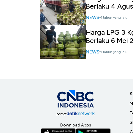
Berlaku 4 Agu
NEWS
1 tahun yang lalu
Harga LPG 3 Kg
Berlaku 6 Mei 
NEWS
1 tahun yang lalu
K
M
T
part of
S
Download Apps
C