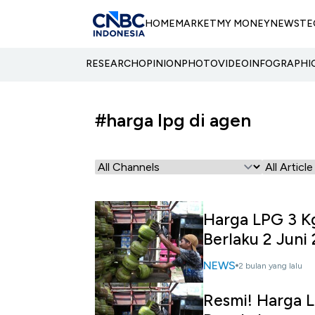
HOME
MARKET
MY MONEY
NEWS
TE
RESEARCH
OPINION
PHOTO
VIDEO
INFOGRAPHI
#harga lpg di agen
Harga LPG 3 Kg
Berlaku 2 Juni
NEWS
2 bulan yang lalu
Resmi! Harga L