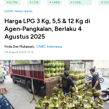
0.71
%
1.11
%
1.48
%
1.33
%
1.01
HOME
News
Berita
Harga LPG 3 Kg, 5,5 & 12 Kg di
Agen-Pangkalan, Berlaku 4
Agustus 2025
Firda Dwi Muliawati,
CNBC Indonesia
04 August 2025 12:15