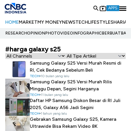
APPS
HOME
MARKET
MY MONEY
NEWS
TECH
LIFESTYLE
SHARIA
E
RESEARCH
OPINION
PHOTO
VIDEO
INFOGRAPHIC
BERBUATBAIK.
#harga galaxy s25
Samsung Galaxy S25 Versi Murah Resmi di
RI, Cek Bedanya Sebelum Beli
TECH
10 bulan yang lalu
Samsung Galaxy S25 Versi Murah Rilis
Minggu Depan, Segini Harganya
TECH
11 bulan yang lalu
Daftar HP Samsung Diskon Besar di RI Juli
2025, Galaxy A56 Jadi Segini
TECH
1 tahun yang lalu
Gebrakan Samsung Galaxy S25, Kamera
Ultrawide Bisa Rekam Video 8K