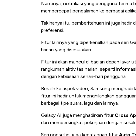
Nantinya, notifikasi yang pengguna terima b
mempercepat pengalaman ke berbagai aplikas
Tak hanya itu, pemberitahuan ini juga hadir 
preferensi.
Fitur lainnya yang diperkenalkan pada seri G
harian yang disesuaikan.
Fitur ini akan muncul di bagian depan layar 
rangkuman aktivitas harian, seperti informa
Harga Batu Bara Bangkit, Ad
dengan kebiasaan sehari-hari pengguna.
Baik Buat Pengusaha RI
Beralih ke aspek video, Samsung menghadirk
fitur ini hadir untuk menghilangkan ganggua
berbagai tipe suara, lagu dan lainnya.
Galaxy AI juga menghadirkan fitur
Cross A
dan mempersingkat pekerjaan dengan sekali 
Seri ponsel ini juga kedatangan fitur
Auto T