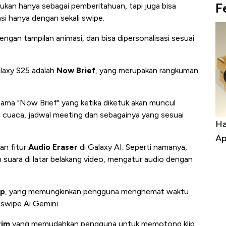
F
ukan hanya sebagai pemberitahuan, tapi juga bisa
i hanya dengan sekali swipe.
dengan tampilan animasi, dan bisa dipersonalisasi sesuai
alaxy S25 adalah
Now Brief
, yang merupakan rangkuman
utama "Now Brief" yang ketika diketuk akan muncul
si cuaca, jadwal meeting dan sebagainya yang sesuai
a Kabar
Harga Emas Jatuh Usai Terbang 3 Hari,
Do
Apa yang Sebenarnya Terjadi?
Im
an fitur
Audio Eraser
di Galaxy AI. Seperti namanya,
n suara di latar belakang video, mengatur audio dengan
pp
, yang memungkinkan pengguna menghemat waktu
swipe Ai Gemini.
rim
yang memudahkan pengguna untuk memotong klip