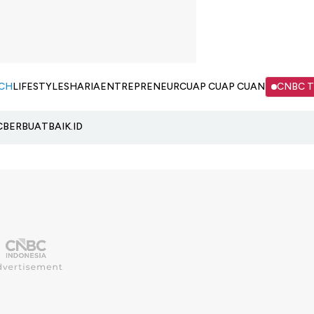
CH
LIFESTYLE
SHARIA
ENTREPRENEUR
CUAP CUAP CUAN
CNBC 
C
BERBUATBAIK.ID