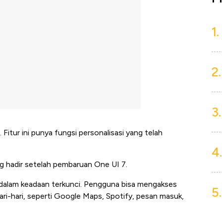
1.
2.
3.
. Fitur ini punya fungsi personalisasi yang telah
4.
ng hadir setelah pembaruan One UI 7.
ka dalam keadaan terkunci. Pengguna bisa mengakses
5.
ari-hari, seperti Google Maps, Spotify, pesan masuk,