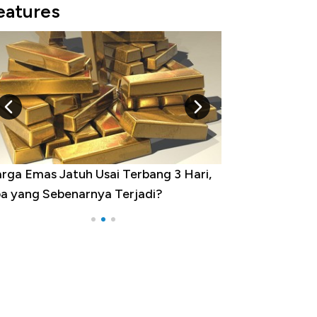
eatures
minasi China Menggila, Jadi Sumber
por 100 Negara