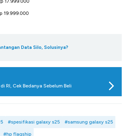
Rp 17.999.000
Rp 19.999.000
antangan Data Silo, Solusinya?
di RI, Cek Bedanya Sebelum Beli
25
#spesifikasi galaxy s25
#samsung galaxy s25
#hp flagship