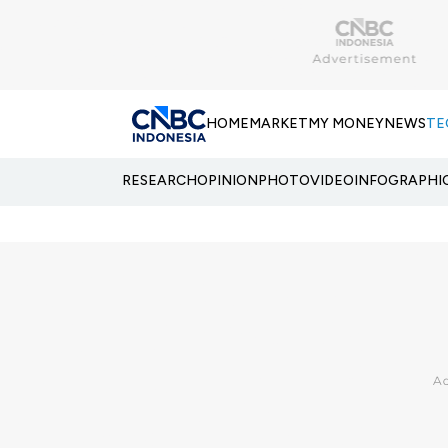
HOME
MARKET
MY MONEY
NEWS
TE
RESEARCH
OPINION
PHOTO
VIDEO
INFOGRAPHI