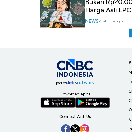
Bukan Rp20.00
Harga Asli LPG
NEWS
1 tahun yang lalu
K
M
T
part of
S
Download Apps
C
O
Connect With Us
V
I