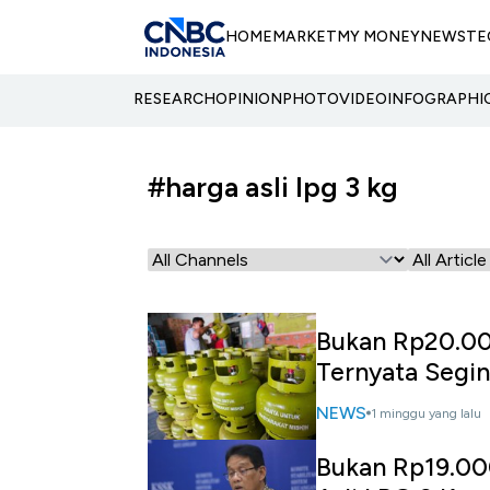
HOME
MARKET
MY MONEY
NEWS
TE
RESEARCH
OPINION
PHOTO
VIDEO
INFOGRAPHI
#harga asli lpg 3 kg
Bukan Rp20.00
Ternyata Segini
NEWS
1 minggu yang lalu
Bukan Rp19.00