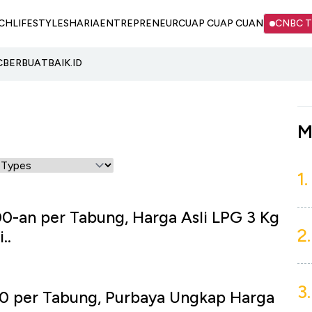
CH
LIFESTYLE
SHARIA
ENTREPRENEUR
CUAP CUAP CUAN
CNBC 
C
BERBUATBAIK.ID
M
1.
0-an per Tabung, Harga Asli LPG 3 Kg
2.
..
3.
0 per Tabung, Purbaya Ungkap Harga