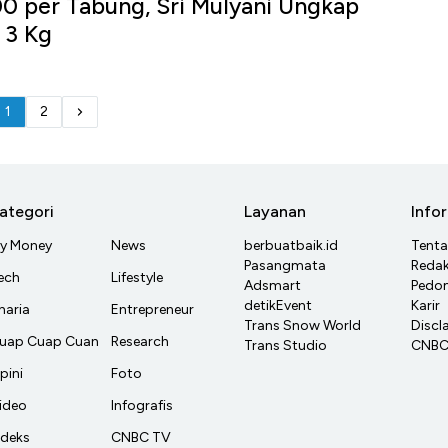
0 per Tabung, Sri Mulyani Ungkap
 3 Kg
1
2
ategori
Layanan
Info
y Money
News
berbuatbaik.id
Tent
Pasangmata
Redak
ech
Lifestyle
Adsmart
Pedom
detikEvent
Karir
haria
Entrepreneur
Trans Snow World
Discl
uap Cuap Cuan
Research
Trans Studio
CNBC 
pini
Foto
ideo
Infografis
ndeks
CNBC TV