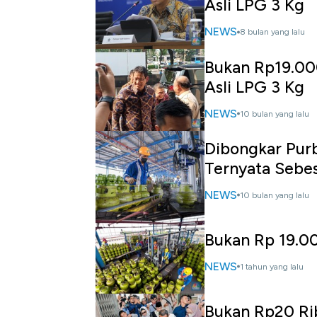
Asli LPG 3 Kg
NEWS
8 bulan yang lalu
Bukan Rp19.00
Asli LPG 3 Kg
NEWS
10 bulan yang lalu
Dibongkar Pur
Ternyata Sebes
NEWS
10 bulan yang lalu
Bukan Rp 19.00
NEWS
1 tahun yang lalu
Bukan Rp20 Rib