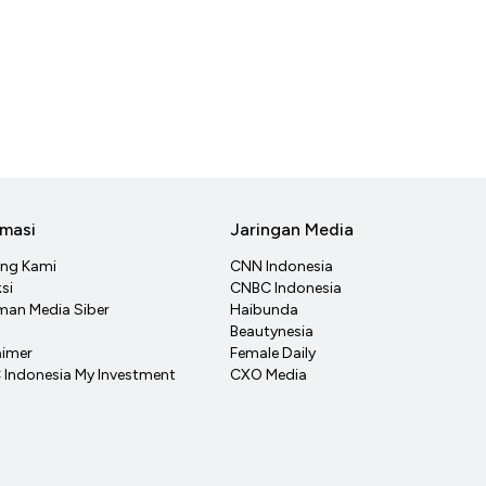
rmasi
Jaringan Media
ang Kami
CNN Indonesia
si
CNBC Indonesia
an Media Siber
Haibunda
Beautynesia
aimer
Female Daily
Indonesia My Investment
CXO Media