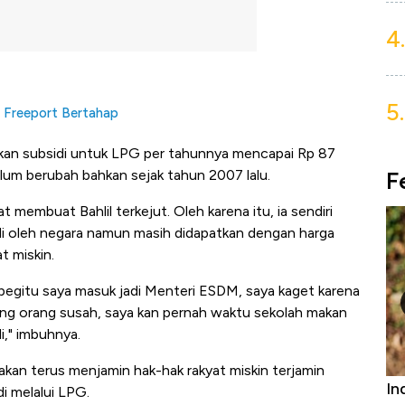
4.
5.
a Freeport Bertahap
rkan subsidi untuk LPG per tahunnya mencapai Rp 87
F
belum berubah bahkan sejak tahun 2007 lalu.
 membuat Bahlil terkejut. Oleh karena itu, ia sendiri
idi oleh negara namun masih didapatkan dengan harga
t miskin.
 begitu saya masuk jadi Menteri ESDM, saya kaget karena
ang orang susah, saya kan pernah waktu sekolah makan
i," imbuhnya.
akan terus menjamin hak-hak rakyat miskin terjamin
Bangkit dari Kubur! Bisnis Furniture &
In
i melalui LPG.