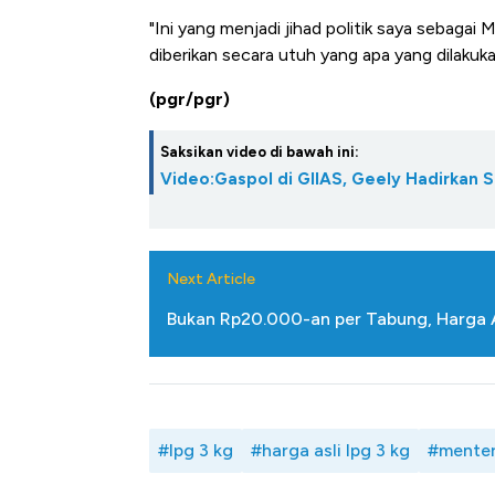
"Ini yang menjadi jihad politik saya sebaga
diberikan secara utuh yang apa yang dilakuk
(pgr/pgr)
Saksikan video di bawah ini:
Video:Gaspol di GIIAS, Geely Hadirkan 
Next Article
Bukan Rp20.000-an per Tabung, Harga As
#lpg 3 kg
#harga asli lpg 3 kg
#menteri