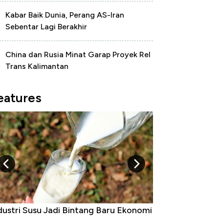
Kabar Baik Dunia, Perang AS-Iran
Sebentar Lagi Berakhir
China dan Rusia Minat Garap Proyek Rel
Trans Kalimantan
eatures
dustri Susu Jadi Bintang Baru Ekonomi
5 Raja Ekonomi 