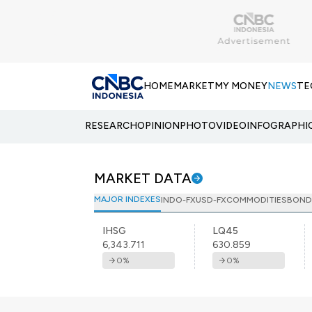
HOME
MARKET
MY MONEY
NEWS
TE
RESEARCH
OPINION
PHOTO
VIDEO
INFOGRAPHI
MARKET DATA
MAJOR INDEXES
INDO-FX
USD-FX
COMMODITIES
BOND
IHSG
LQ45
6,343.711
630.859
0
%
0
%