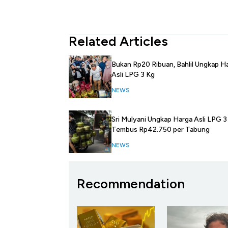
Related Articles
Bukan Rp20 Ribuan, Bahlil Ungkap H
Asli LPG 3 Kg
NEWS
Sri Mulyani Ungkap Harga Asli LPG 3
Tembus Rp42.750 per Tabung
NEWS
Recommendation