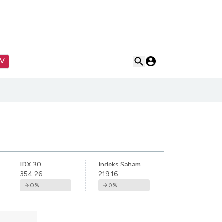
TV
IDX 30
Indeks Saham Syariah Indonesia
354.26
219.16
0
%
0
%