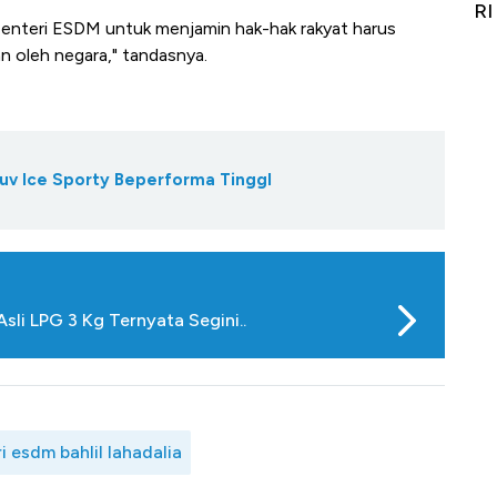
Alas Kaki Tumbuh Double Digit
RI
i Menteri ESDM untuk menjamin hak-hak rakyat harus
an oleh negara," tandasnya.
Suv Ice Sporty Beperforma TinggI
li LPG 3 Kg Ternyata Segini..
 esdm bahlil lahadalia