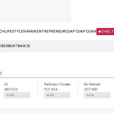
CH
LIFESTYLE
SHARIA
ENTREPRENEUR
CUAP CUAP CUAN
CNBC 
C
BERBUATBAIK.ID
S
JII
Pefindo i-Grade
Sri-Kehati
380.533
157.424
307.881
0
%
0
%
0
%