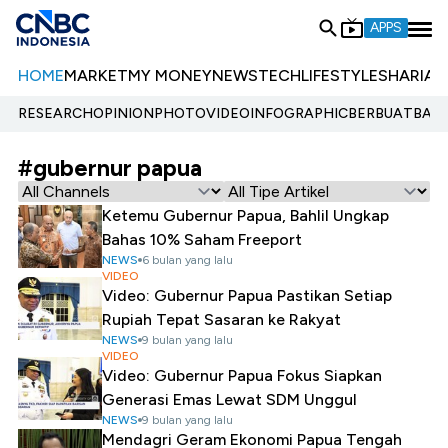
APPS
HOME
MARKET
MY MONEY
NEWS
TECH
LIFESTYLE
SHARIA
E
RESEARCH
OPINION
PHOTO
VIDEO
INFOGRAPHIC
BERBUATBAIK.
#gubernur papua
Ketemu Gubernur Papua, Bahlil Ungkap
Bahas 10% Saham Freeport
NEWS
6 bulan yang lalu
VIDEO
Video: Gubernur Papua Pastikan Setiap
Rupiah Tepat Sasaran ke Rakyat
NEWS
9 bulan yang lalu
VIDEO
Video: Gubernur Papua Fokus Siapkan
Generasi Emas Lewat SDM Unggul
NEWS
9 bulan yang lalu
Mendagri Geram Ekonomi Papua Tengah