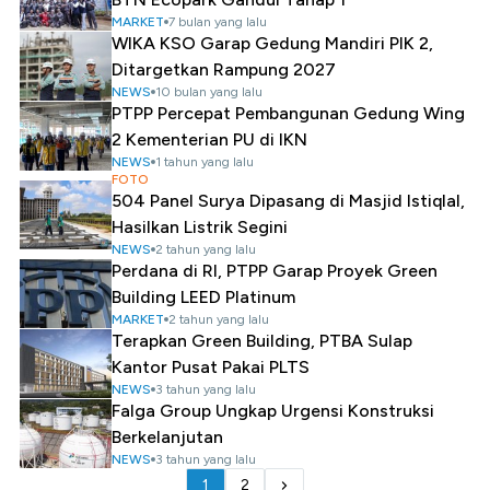
MARKET
7 bulan yang lalu
WIKA KSO Garap Gedung Mandiri PIK 2,
Ditargetkan Rampung 2027
NEWS
10 bulan yang lalu
PTPP Percepat Pembangunan Gedung Wing
2 Kementerian PU di IKN
NEWS
1 tahun yang lalu
FOTO
504 Panel Surya Dipasang di Masjid Istiqlal,
Hasilkan Listrik Segini
NEWS
2 tahun yang lalu
Perdana di RI, PTPP Garap Proyek Green
Building LEED Platinum
MARKET
2 tahun yang lalu
Terapkan Green Building, PTBA Sulap
Kantor Pusat Pakai PLTS
NEWS
3 tahun yang lalu
Falga Group Ungkap Urgensi Konstruksi
Berkelanjutan
NEWS
3 tahun yang lalu
1
2