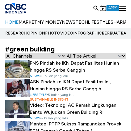
APPS
HOME
MARKET
MY MONEY
NEWS
TECH
LIFESTYLE
SHARIA
E
RESEARCH
OPINION
PHOTO
VIDEO
INFOGRAPHIC
BERBUATBAIK.
#green building
PNS Pindah ke IKN Dapat Fasilitas Hunian
hingga RS Serba Canggih
NEWS
5 bulan yang lalu
ASN Pindah ke IKN Dapat Fasilitas Ini,
Hunian hingga RS Serba Canggih
LIFESTYLE
5 bulan yang lalu
SUSTAINABLE INSIGHT
Video: Teknologi AC Ramah Lingkungan
Bantu Wujudkan Green Building RI
NEWS
7 bulan yang lalu
Mantap! PTPP Sukses Rampungkan Proyek
BTN Ecopark Gandul Tahap 1