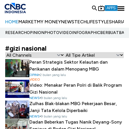
APPS
HOME
MARKET
MY MONEY
NEWS
TECH
LIFESTYLE
SHARIA
E
RESEARCH
OPINION
PHOTO
VIDEO
INFOGRAPHIC
BERBUATBAIK.
#gizi nasional
Peran Strategis Sektor Kelautan dan
Perikanan dalam Menopang MBG
OPINI
2 bulan yang lalu
VIDEO
Video: Menakar Peran Polri di Balik Program
Gizi Nasional
NEWS
9 bulan yang lalu
Zulhas Blak-blakan MBG Pekerjaan Besar,
Janji Tata Kelola Diperbaiki
NEWS
9 bulan yang lalu
Dadan Beberkan Tugas Nanik Deyang-Sony
Sanjaya di Badan Gizi Nasional