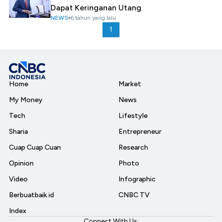
Dapat Keringanan Utang
NEWS
6 tahun yang lalu
1
Home
Market
My Money
News
Tech
Lifestyle
Sharia
Entrepreneur
Cuap Cuap Cuan
Research
Opinion
Photo
Video
Infographic
Berbuatbaik.id
CNBC TV
Index
Connect With Us: