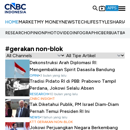
APPS
HOME
MARKET
MY MONEY
NEWS
TECH
LIFESTYLE
SHARIA
E
RESEARCH
OPINION
PHOTO
VIDEO
INFOGRAPHIC
BERBUATBAIK.
#gerakan non-blok
Dekonstruksi Arah Diplomasi RI:
Mengembalikan Spirit Dasasila Bandung
OPINI
3 bulan yang lalu
Tradisi Pidato RI di PBB: Prabowo Tampil
Perdana, Jokowi Selalu Absen
RESEARCH
10 bulan yang lalu
CNBC INSIGHT
Tak Diketahui Publik, PM Israel Diam-Diam
Pernah Temui Presiden RI Ini
NEWS
1 tahun yang lalu
KTT GERAKAN NON-BLOK
Jokowi Perjuangkan Negara Berkembang