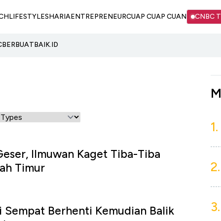
CH
LIFESTYLE
SHARIA
ENTREPRENEUR
CUAP CUAP CUAN
CNBC 
C
BERBUATBAIK.ID
M
1.
eser, Ilmuwan Kaget Tiba-Tiba
2.
rah Timur
3.
mi Sempat Berhenti Kemudian Balik