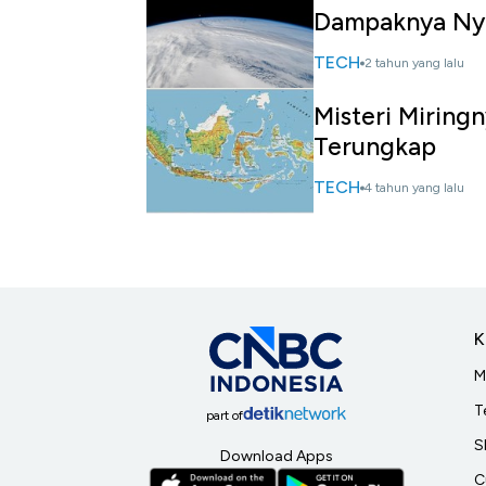
Dampaknya Ny
TECH
2 tahun yang lalu
Misteri Miringn
Terungkap
TECH
4 tahun yang lalu
K
M
T
part of
S
Download Apps
C