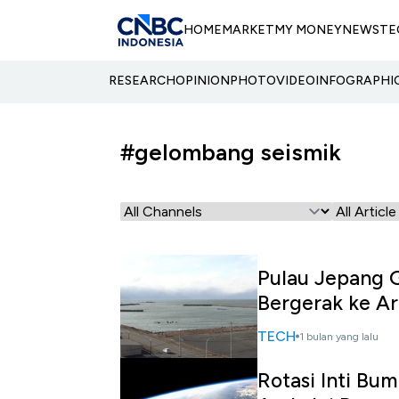
HOME
MARKET
MY MONEY
NEWS
TE
RESEARCH
OPINION
PHOTO
VIDEO
INFOGRAPHI
#gelombang seismik
Pulau Jepang G
Bergerak ke A
TECH
1 bulan yang lalu
Rotasi Inti Bu