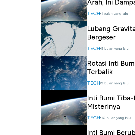
Arah, Ini Damp
TECH
1 bulan yang lalu
Lubang Gravitas
Bergeser
TECH
5 bulan yang lalu
Rotasi Inti Bu
Terbalik
TECH
9 bulan yang lalu
Inti Bumi Tiba
Misterinya
TECH
10 bulan yang lalu
Inti Bumi Beru