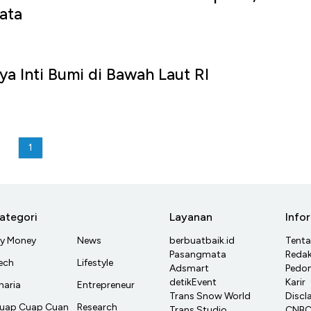
ata
ya Inti Bumi di Bawah Laut RI
1
ategori
Layanan
Info
y Money
News
berbuatbaik.id
Tent
Pasangmata
Redak
ech
Lifestyle
Adsmart
Pedom
detikEvent
Karir
haria
Entrepreneur
Trans Snow World
Discl
uap Cuap Cuan
Research
Trans Studio
CNBC 