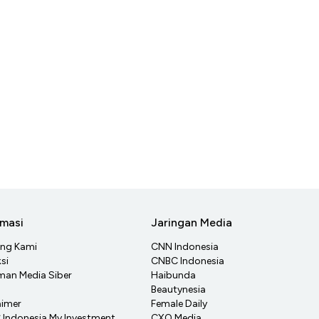
rmasi
Jaringan Media
ang Kami
CNN Indonesia
si
CNBC Indonesia
an Media Siber
Haibunda
Beautynesia
aimer
Female Daily
Indonesia My Investment
CXO Media