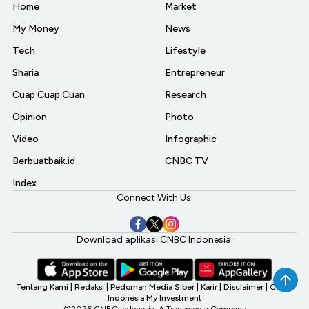
Home
Market
My Money
News
Tech
Lifestyle
Sharia
Entrepreneur
Cuap Cuap Cuan
Research
Opinion
Photo
Video
Infographic
Berbuatbaik.id
CNBC TV
Index
Connect With Us:
Download aplikasi CNBC Indonesia:
Tentang Kami
|
Redaksi
|
Pedoman Media Siber
|
Karir
|
Disclaimer
|
CNBC
Indonesia My Investment