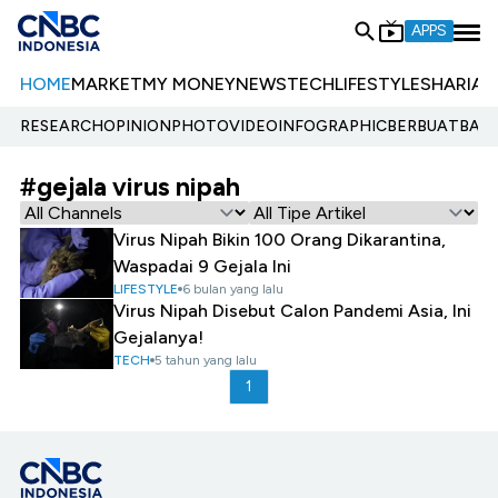
APPS
HOME
MARKET
MY MONEY
NEWS
TECH
LIFESTYLE
SHARIA
E
RESEARCH
OPINION
PHOTO
VIDEO
INFOGRAPHIC
BERBUATBAIK.
#gejala virus nipah
Virus Nipah Bikin 100 Orang Dikarantina,
Waspadai 9 Gejala Ini
LIFESTYLE
6 bulan yang lalu
Virus Nipah Disebut Calon Pandemi Asia, Ini
Gejalanya!
TECH
5 tahun yang lalu
1